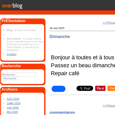
PrÉSentation
<< Précau
18 mai 2025
Blog
: le blog chestrolais
Dimanche
Description
: Le blog retrace
le plus régulièrement et le plus
fidèlement possible la vie à
Neufchâteau (Luxembourg-
Belgique).
Contact
Bonjour à toutes et à tous
Passez un beau dimanch
Recherche
Repair café
Rep
Archives
Août 2026
Juillet 2026
<< Précau
Juin 2026
commentaires
Mai 2026