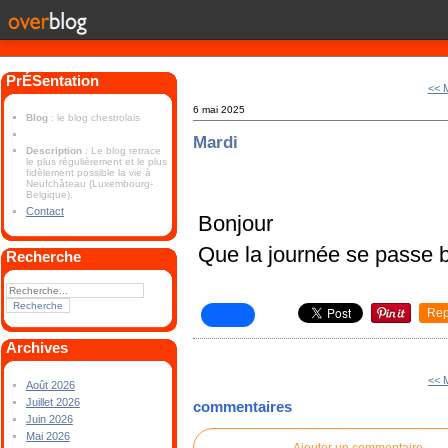
PrÉSentation
<< 
6 mai 2025
Blog
: le blog chestrolais
Mardi
Description
: Le blog retrace
le plus régulièrement et le plus
fidèlement possible la vie à
Neufchâteau (Luxembourg-
Belgique).
Contact
Bonjour
Que la journée se passe b
Recherche
Rep
Archives
<< 
Août 2026
Juillet 2026
commentaires
Juin 2026
Mai 2026
Ajouter un commentaire