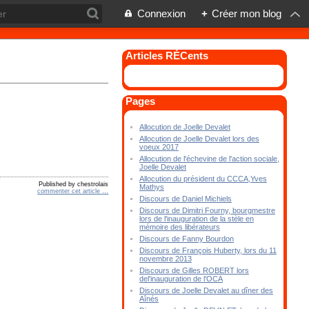
Connexion
+
Créer mon blog
Articles RÉCents
Pages
Allocution de Joelle Devalet
Allocution de Joelle Devalet lors des
voeux 2017
Allocution de l'échevine de l'action sociale,
Joelle Devalet
Allocution du président du CCCA,Yves
Published by chestrolais
Mathys
commenter cet article
…
Discours de Daniel Michiels
Discours de Dimitri Fourny, bourgmestre
lors de l'inauguration de la stèle en
mémoire des libérateurs
Discours de Fanny Bourdon
Discours de François Huberty, lors du 11
novembre 2013
Discours de Gilles ROBERT lors
del'inauguration de l'OCA
Discours de Joelle Devalet au dîner des
Aînés