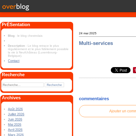
PrÉSentation
24 mai 2025
Blog
: le blog chestrolais
Multi-services
Description
: Le blog retrace le plus
régulièrement et le plus fidèlement possible
la vie à Neufchâteau (Luxembourg-
Belgique).
Contact
Recherche
Archives
commentaires
Août 2026
Ajouter un com
Juillet 2026
Juin 2026
Mai 2026
Avril 2026
Mars 2026