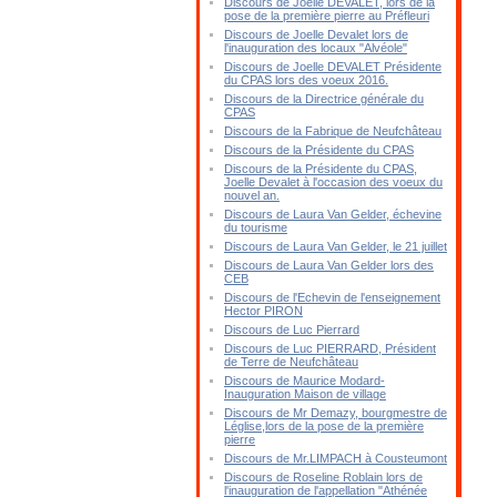
Discours de Joelle DEVALET, lors de la
pose de la première pierre au Préfleuri
Discours de Joelle Devalet lors de
l'inauguration des locaux "Alvéole"
Discours de Joelle DEVALET Présidente
du CPAS lors des voeux 2016.
Discours de la Directrice générale du
CPAS
Discours de la Fabrique de Neufchâteau
Discours de la Présidente du CPAS
Discours de la Présidente du CPAS,
Joelle Devalet à l'occasion des voeux du
nouvel an.
Discours de Laura Van Gelder, échevine
du tourisme
Discours de Laura Van Gelder, le 21 juillet
Discours de Laura Van Gelder lors des
CEB
Discours de l'Echevin de l'enseignement
Hector PIRON
Discours de Luc Pierrard
Discours de Luc PIERRARD, Président
de Terre de Neufchâteau
Discours de Maurice Modard-
Inauguration Maison de village
Discours de Mr Demazy, bourgmestre de
Léglise,lors de la pose de la première
pierre
Discours de Mr.LIMPACH à Cousteumont
Discours de Roseline Roblain lors de
l'inauguration de l'appellation "Athénée