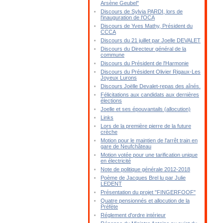
Arsène Geubel"
Discours de Sylvia PARDI, lors de
l'inauguration de l'OCA
Discours de Yves Mathy, Président du
CCCA
Discours du 21 juillet par Joelle DEVALET
Discours du Directeur général de la
commune
Discours du Président de l'Harmonie
Discours du Président Olivier Rigaux-Les
Joyeux Lurons
Discours Joëlle Devalet-repas des aînés.
Félicitations aux candidats aux dernières
élections
Joelle et ses épouvantails (allocution)
Links
Lors de la première pierre de la future
crèche
Motion pour le maintien de l'arrêt train en
gare de Neufchâteau
Motion votée pour une tarification unique
en électricité
Note de politique générale 2012-2018
Poème de Jacques Brel lu par Julie
LEDENT
Présentation du projet "FINGERFOOF"
Quatre pensionnés et allocution de la
Préfète
Réglement d'ordre intérieur