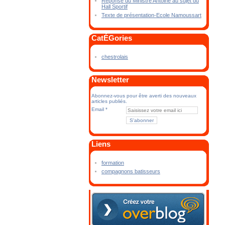
Réponse du Ministre Antoine au sujet du
Hall Sportif
Texte de présentation-Ecole Namoussart
CatÉGories
chestrolais
Newsletter
Abonnez-vous pour être averti des nouveaux
articles publiés.
Email
Liens
formation
compagnons batisseurs