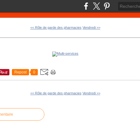
<< Rôle de garde des pharmacies
Vendredi >>
Repost
0
<< Rôle de garde des pharmacies
Vendredi >>
mentaire