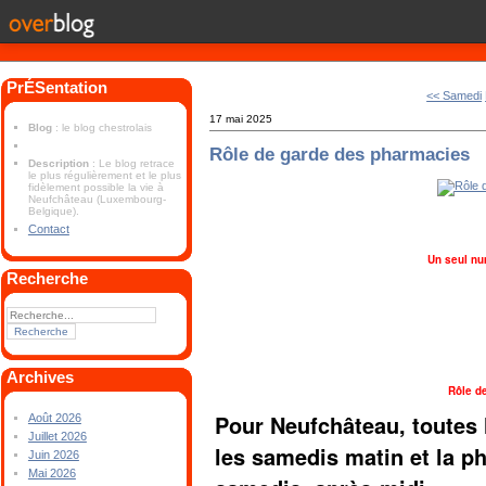
PrÉSentation
<< Samedi
17 mai 2025
Blog
: le blog chestrolais
Rôle de garde des pharmacies
Description
: Le blog retrace
le plus régulièrement et le plus
fidèlement possible la vie à
Neufchâteau (Luxembourg-
Belgique).
Contact
Un seul nu
Recherche
Archives
Rôle d
Pour Neufchâteau, toutes 
Août 2026
Juillet 2026
les samedis matin et la 
Juin 2026
Mai 2026