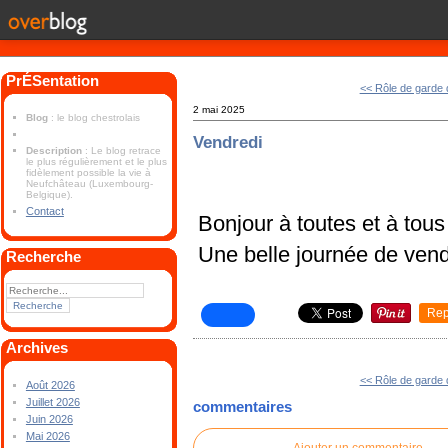
PrÉSentation
<< Rôle de garde
2 mai 2025
Blog
: le blog chestrolais
Vendredi
Description
: Le blog retrace
le plus régulièrement et le plus
fidèlement possible la vie à
Neufchâteau (Luxembourg-
Belgique).
Contact
Bonjour à toutes et à tous
Une belle journée de vend
Recherche
Rep
Archives
<< Rôle de garde
Août 2026
Juillet 2026
commentaires
Juin 2026
Mai 2026
Ajouter un commentaire