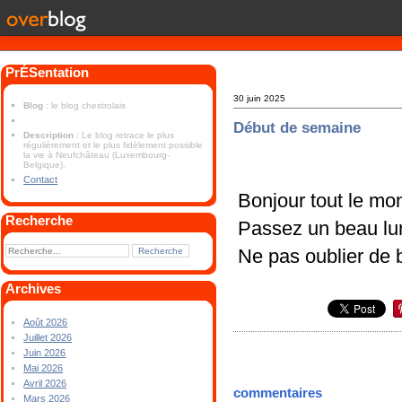
PrÉSentation
30 juin 2025
Blog
: le blog chestrolais
Début de semaine
Description
: Le blog retrace le plus
régulièrement et le plus fidèlement possible
la vie à Neufchâteau (Luxembourg-
Belgique).
Contact
Bonjour tout le mo
Recherche
Passez un beau lun
Ne pas oublier de b
Archives
Août 2026
Juillet 2026
Juin 2026
Mai 2026
Avril 2026
commentaires
Mars 2026