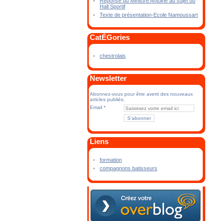
Réponse du Ministre Antoine au sujet du
Hall Sportif
Texte de présentation-Ecole Namoussart
CatÉGories
chestrolais
Newsletter
Abonnez-vous pour être averti des nouveaux
articles publiés.
Email
Liens
formation
compagnons batisseurs