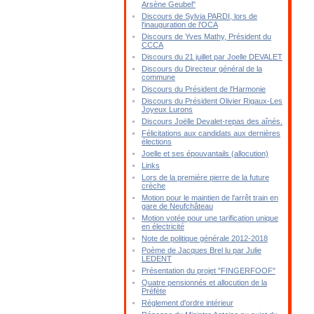
Arsène Geubel"
Discours de Sylvia PARDI, lors de
l'inauguration de l'OCA
Discours de Yves Mathy, Président du
CCCA
Discours du 21 juillet par Joelle DEVALET
Discours du Directeur général de la
commune
Discours du Président de l'Harmonie
Discours du Président Olivier Rigaux-Les
Joyeux Lurons
Discours Joëlle Devalet-repas des aînés.
Félicitations aux candidats aux dernières
élections
Joelle et ses épouvantails (allocution)
Links
Lors de la première pierre de la future
crèche
Motion pour le maintien de l'arrêt train en
gare de Neufchâteau
Motion votée pour une tarification unique
en électricité
Note de politique générale 2012-2018
Poème de Jacques Brel lu par Julie
LEDENT
Présentation du projet "FINGERFOOF"
Quatre pensionnés et allocution de la
Préfète
Réglement d'ordre intérieur