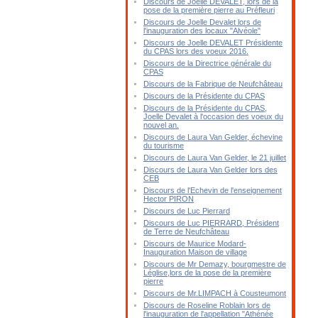
Discours de Joelle DEVALET, lors de la
pose de la première pierre au Préfleuri
Discours de Joelle Devalet lors de
l'inauguration des locaux "Alvéole"
Discours de Joelle DEVALET Présidente
du CPAS lors des voeux 2016.
Discours de la Directrice générale du
CPAS
Discours de la Fabrique de Neufchâteau
Discours de la Présidente du CPAS
Discours de la Présidente du CPAS,
Joelle Devalet à l'occasion des voeux du
nouvel an.
Discours de Laura Van Gelder, échevine
du tourisme
Discours de Laura Van Gelder, le 21 juillet
Discours de Laura Van Gelder lors des
CEB
Discours de l'Echevin de l'enseignement
Hector PIRON
Discours de Luc Pierrard
Discours de Luc PIERRARD, Président
de Terre de Neufchâteau
Discours de Maurice Modard-
Inauguration Maison de village
Discours de Mr Demazy, bourgmestre de
Léglise,lors de la pose de la première
pierre
Discours de Mr.LIMPACH à Cousteumont
Discours de Roseline Roblain lors de
l'inauguration de l'appellation "Athénée