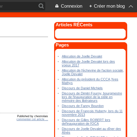
Connexion
+
Créer mon blog
Articles RÉCents
Pages
Allocution de Joelle Devalet
Allocution de Joelle Devalet lors des
voeux 2017
Allocution de l'échevine de l'action sociale,
Joelle Devalet
Allocution du président du CCCA,Yves
Mathys
Discours de Daniel Michiels
Discours de Dimitri Fourny, bourgmestre
lors de l'inauguration de la stèle en
mémoire des libérateurs
Discours de Fanny Bourdon
Discours de François Huberty, lors du 11
novembre 2013
Published by chestrolais
commenter cet article
…
Discours de Gilles ROBERT lors
del'inauguration de l'OCA
Discours de Joelle Devalet au dîner des
Aînés