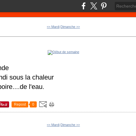
<< Mardi
Dimanche >>
nde
di sous la chaleur
oire....de l'eau.
Repost
0
<< Mardi
Dimanche >>