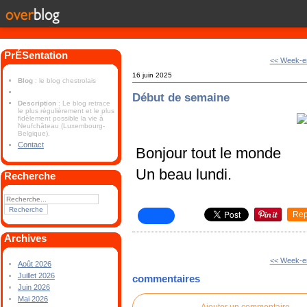
PrÉSentation
<< Week-en
16 juin 2025
Blog
: le blog chestrolais
Début de semaine
Description
: Le blog retrace
le plus régulièrement et le plus
fidèlement possible la vie à
Neufchâteau (Luxembourg-
Belgique).
Contact
Bonjour tout le monde
Un beau lundi.
Recherche
Rep
Archives
<< Week-en
Août 2026
Juillet 2026
commentaires
Juin 2026
Mai 2026
Ajouter un commentaire