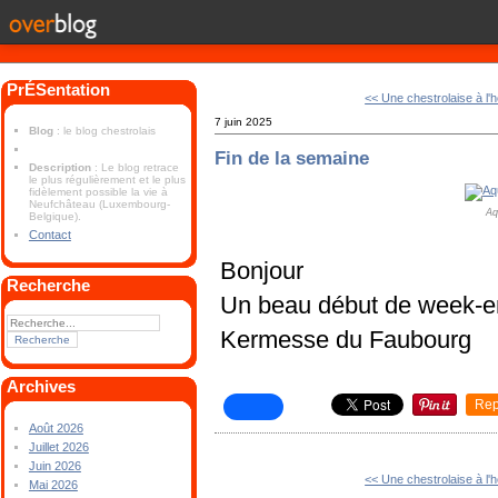
PrÉSentation
<< Une chestrolaise à l'
7 juin 2025
Blog
: le blog chestrolais
Fin de la semaine
Description
: Le blog retrace
le plus régulièrement et le plus
fidèlement possible la vie à
Neufchâteau (Luxembourg-
Aq
Belgique).
Contact
Bonjour
Recherche
Un beau début de week-
Kermesse du Faubourg
Archives
Rep
Août 2026
Juillet 2026
Juin 2026
<< Une chestrolaise à l'
Mai 2026