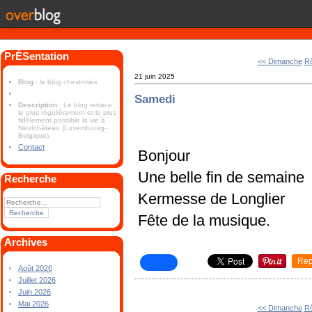
PrÉSentation
<< Dimanche
Rô
21 juin 2025
Blog
: le blog chestrolais
Samedi
Description
: Le blog retrace
le plus régulièrement et le plus
fidèlement possible la vie à
Neufchâteau (Luxembourg-
Belgique).
Contact
Bonjour
Une belle fin de semaine
Recherche
Kermesse de Longlier
Fête de la musique.
Archives
Rep
Août 2026
Juillet 2026
Juin 2026
Mai 2026
<< Dimanche
Rô