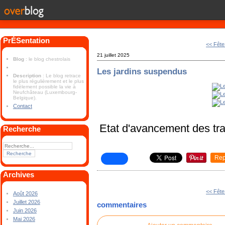
PrÉSentation
<< Fête
21 juillet 2025
Blog
: le blog chestrolais
Les jardins suspendus
Description
: Le blog retrace
le plus régulièrement et le plus
fidèlement possible la vie à
Neufchâteau (Luxembourg-
Belgique).
Contact
Etat d'avancement des tr
Recherche
Rep
Archives
<< Fête
Août 2026
Juillet 2026
commentaires
Juin 2026
Mai 2026