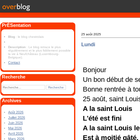
PrÉSentation
25 août 2025
Blog
: le blog chestrolais
Lundi
Description
: Le blog retrace le plus
régulièrement et le plus fidèlement possible
la vie à Neufchâteau (Luxembourg-
Belgique).
Contact
Bonjour
Recherche
Un bon début de 
Bonne rentrée à tou
25 août, saint Loui
Archives
A la saint Louis
Août 2026
L'été est fini
Juillet 2026
Juin 2026
A la saint Louis l
Mai 2026
Avril 2026
Est à moitié gâté.
Mars 2026