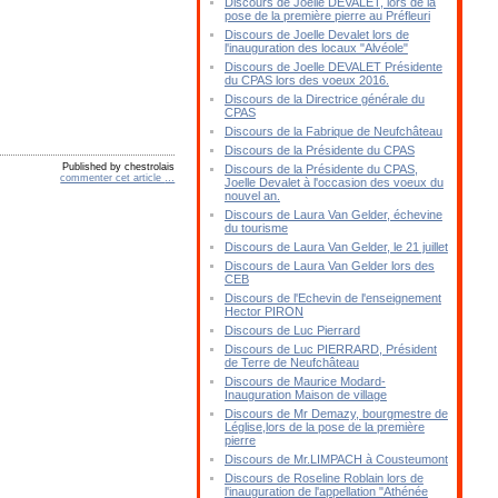
Discours de Joelle DEVALET, lors de la
pose de la première pierre au Préfleuri
Discours de Joelle Devalet lors de
l'inauguration des locaux "Alvéole"
Discours de Joelle DEVALET Présidente
du CPAS lors des voeux 2016.
Discours de la Directrice générale du
CPAS
Discours de la Fabrique de Neufchâteau
Discours de la Présidente du CPAS
Published by chestrolais
Discours de la Présidente du CPAS,
commenter cet article
…
Joelle Devalet à l'occasion des voeux du
nouvel an.
Discours de Laura Van Gelder, échevine
du tourisme
Discours de Laura Van Gelder, le 21 juillet
Discours de Laura Van Gelder lors des
CEB
Discours de l'Echevin de l'enseignement
Hector PIRON
Discours de Luc Pierrard
Discours de Luc PIERRARD, Président
de Terre de Neufchâteau
Discours de Maurice Modard-
Inauguration Maison de village
Discours de Mr Demazy, bourgmestre de
Léglise,lors de la pose de la première
pierre
Discours de Mr.LIMPACH à Cousteumont
Discours de Roseline Roblain lors de
l'inauguration de l'appellation "Athénée