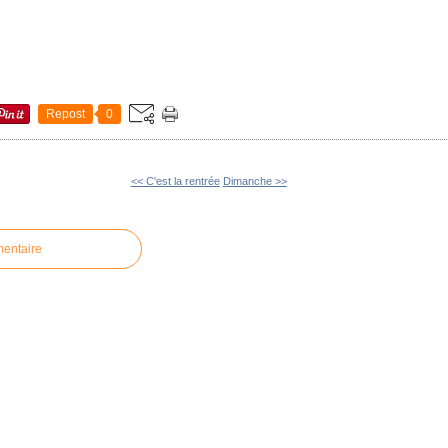
Repost
0
<< C'est la rentrée
Dimanche >>
mentaire