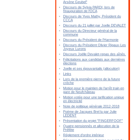
Arsène Geubel"
Discours de Sylvia PARDI, lors de
l'inauguration de l'OCA
Discours de Yves Mathy, Président du
CCCA
Discours du 21 juillet par Joelle DEVALET
Discours du Directeur général de la
commune
Discours du Président de l'Harmonie
Discours du Président Olivier Rigaux-Les
Joyeux Lurons
Discours Joëlle Devalet-repas des aînés.
Félicitations aux candidats aux dernières
élections
Joelle et ses épouvantails (allocution)
Links
Lors de la première pierre de la future
crèche
Motion pour le maintien de l'arrêt train en
gare de Neufchâteau
Motion votée pour une tarification unique
en électricité
Note de politique générale 2012-2018
Poème de Jacques Brel lu par Julie
LEDENT
Présentation du projet "FINGERFOOF"
Quatre pensionnés et allocution de la
Préfète
Réglement d'ordre intérieur