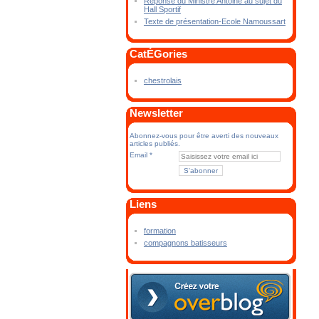
Réponse du Ministre Antoine au sujet du
Hall Sportif
Texte de présentation-Ecole Namoussart
CatÉGories
chestrolais
Newsletter
Abonnez-vous pour être averti des nouveaux
articles publiés.
Email
Liens
formation
compagnons batisseurs