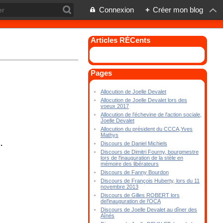
Connexion
+
Créer mon blog
Articles RÉCents
Pages
Allocution de Joelle Devalet
Allocution de Joelle Devalet lors des
voeux 2017
Allocution de l'échevine de l'action sociale,
Joelle Devalet
Allocution du président du CCCA,Yves
Mathys
.
Discours de Daniel Michiels
Discours de Dimitri Fourny, bourgmestre
lors de l'inauguration de la stèle en
mémoire des libérateurs
Discours de Fanny Bourdon
Discours de François Huberty, lors du 11
novembre 2013
Discours de Gilles ROBERT lors
del'inauguration de l'OCA
Discours de Joelle Devalet au dîner des
Aînés