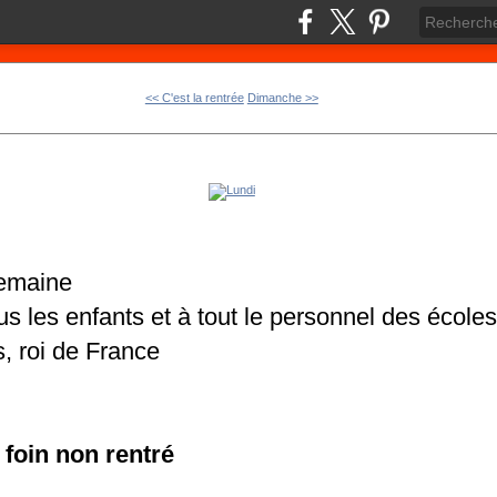
<< C'est la rentrée
Dimanche >>
semaine
s les enfants et à tout le personnel des écoles
s, roi de France
e foin non rentré