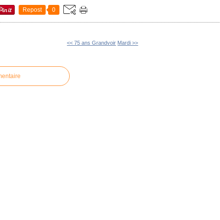
Repost
0
<< 75 ans Grandvoir
Mardi >>
mentaire