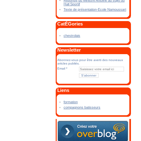
Réponse du Ministre Antoine au sujet du
Hall Sportif
Texte de présentation-Ecole Namoussart
CatÉGories
chestrolais
Newsletter
Abonnez-vous pour être averti des nouveaux
articles publiés.
Email
Liens
formation
compagnons batisseurs