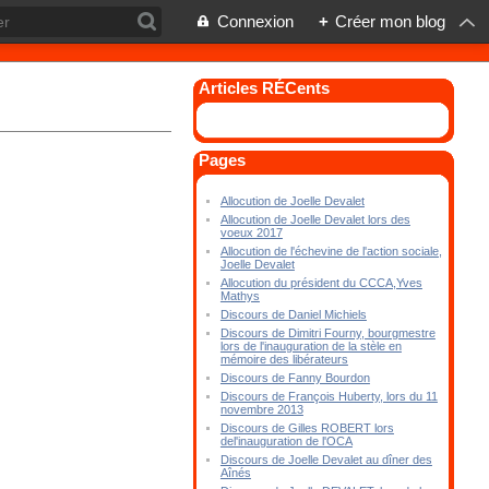
Connexion
+
Créer mon blog
Articles RÉCents
Pages
Allocution de Joelle Devalet
Allocution de Joelle Devalet lors des
voeux 2017
Allocution de l'échevine de l'action sociale,
Joelle Devalet
Allocution du président du CCCA,Yves
Mathys
Discours de Daniel Michiels
Discours de Dimitri Fourny, bourgmestre
lors de l'inauguration de la stèle en
mémoire des libérateurs
Discours de Fanny Bourdon
Discours de François Huberty, lors du 11
novembre 2013
Discours de Gilles ROBERT lors
del'inauguration de l'OCA
Discours de Joelle Devalet au dîner des
Aînés