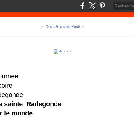
<< 75 ans Grandvoir
Mardi >>
journée
boire
adegonde
r de sainte Radegonde
r le monde.