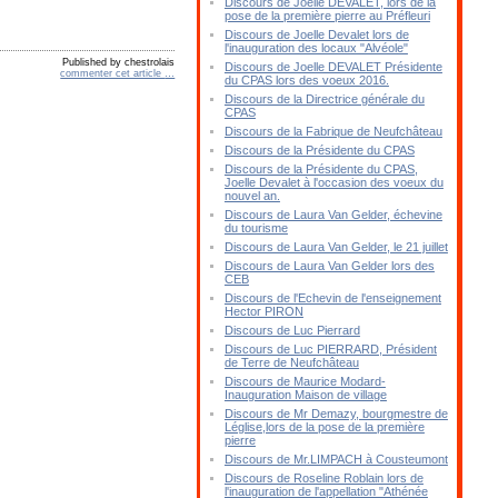
Discours de Joelle DEVALET, lors de la
pose de la première pierre au Préfleuri
Discours de Joelle Devalet lors de
l'inauguration des locaux "Alvéole"
Published by chestrolais
Discours de Joelle DEVALET Présidente
commenter cet article
…
du CPAS lors des voeux 2016.
Discours de la Directrice générale du
CPAS
Discours de la Fabrique de Neufchâteau
Discours de la Présidente du CPAS
Discours de la Présidente du CPAS,
Joelle Devalet à l'occasion des voeux du
nouvel an.
Discours de Laura Van Gelder, échevine
du tourisme
Discours de Laura Van Gelder, le 21 juillet
Discours de Laura Van Gelder lors des
CEB
Discours de l'Echevin de l'enseignement
Hector PIRON
Discours de Luc Pierrard
Discours de Luc PIERRARD, Président
de Terre de Neufchâteau
Discours de Maurice Modard-
Inauguration Maison de village
Discours de Mr Demazy, bourgmestre de
Léglise,lors de la pose de la première
pierre
Discours de Mr.LIMPACH à Cousteumont
Discours de Roseline Roblain lors de
l'inauguration de l'appellation "Athénée