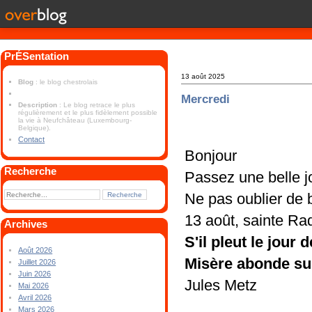
PrÉSentation
13 août 2025
Blog
: le blog chestrolais
Mercredi
Description
: Le blog retrace le plus
régulièrement et le plus fidèlement possible
la vie à Neufchâteau (Luxembourg-
Belgique).
Contact
Bonjour
Recherche
Passez une belle 
Ne pas oublier de 
13 août, sainte R
Archives
S'il pleut le jou
Août 2026
Misère abonde su
Juillet 2026
Juin 2026
Jules Metz
Mai 2026
Avril 2026
Mars 2026