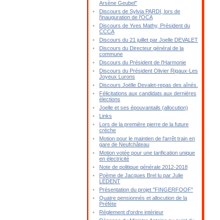
Arsène Geubel"
Discours de Sylvia PARDI, lors de
l'inauguration de l'OCA
Discours de Yves Mathy, Président du
CCCA
Discours du 21 juillet par Joelle DEVALET
Discours du Directeur général de la
commune
Discours du Président de l'Harmonie
Discours du Président Olivier Rigaux-Les
Joyeux Lurons
Discours Joëlle Devalet-repas des aînés.
Félicitations aux candidats aux dernières
élections
Joelle et ses épouvantails (allocution)
Links
Lors de la première pierre de la future
crèche
Motion pour le maintien de l'arrêt train en
gare de Neufchâteau
Motion votée pour une tarification unique
en électricité
Note de politique générale 2012-2018
Poème de Jacques Brel lu par Julie
LEDENT
Présentation du projet "FINGERFOOF"
Quatre pensionnés et allocution de la
Préfète
Réglement d'ordre intérieur