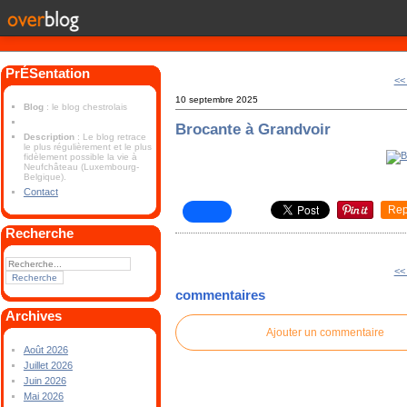
PrÉSentation
<<
10 septembre 2025
Blog
: le blog chestrolais
Brocante à Grandvoir
Description
: Le blog retrace
le plus régulièrement et le plus
fidèlement possible la vie à
Neufchâteau (Luxembourg-
Belgique).
Contact
Rep
Recherche
<<
commentaires
Archives
Ajouter un commentaire
Août 2026
Juillet 2026
Juin 2026
Mai 2026