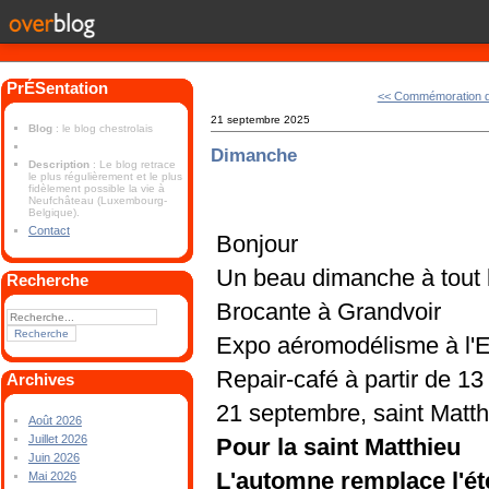
PrÉSentation
<< Commémoration de 
21 septembre 2025
Blog
: le blog chestrolais
Dimanche
Description
: Le blog retrace
le plus régulièrement et le plus
fidèlement possible la vie à
Neufchâteau (Luxembourg-
Belgique).
Contact
Bonjour
Un beau dimanche à tout
Recherche
Brocante à Grandvoir
Expo aéromodélisme à l'
Repair-café à partir de 1
Archives
21 septembre, saint Matth
Août 2026
Juillet 2026
Pour la saint Matthieu
Juin 2026
L'automne remplace l'ét
Mai 2026