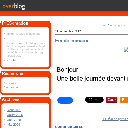
PrÉSentation
<< Rôle de garde
12 septembre 2025
Blog
: le blog chestrolais
Fin de semaine
Description
: Le blog retrace
le plus régulièrement et le plus
fidèlement possible la vie à
Neufchâteau (Luxembourg-
Belgique).
Contact
Bonjour
Recherche
Une belle journée devant
Archives
Rep
Août 2026
Juillet 2026
<< Rôle de garde
Juin 2026
Mai 2026
commentaires