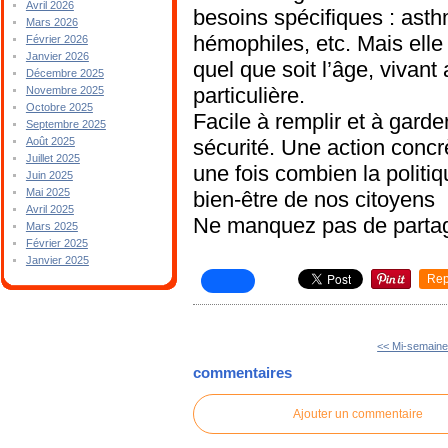
Avril 2026
besoins spécifiques : asth
Mars 2026
hémophiles, etc. Mais elle
Février 2026
Janvier 2026
quel que soit l’âge, vivan
Décembre 2025
particulière.
Novembre 2025
Octobre 2025
Facile à remplir et à garder
Septembre 2025
sécurité. Une action conc
Août 2025
Juillet 2025
une fois combien la politiq
Juin 2025
Mai 2025
bien-être de nos citoyens
Avril 2025
Ne manquez pas de partage
Mars 2025
Février 2025
Janvier 2025
Rep
<< Mi-semain
commentaires
Ajouter un commentaire