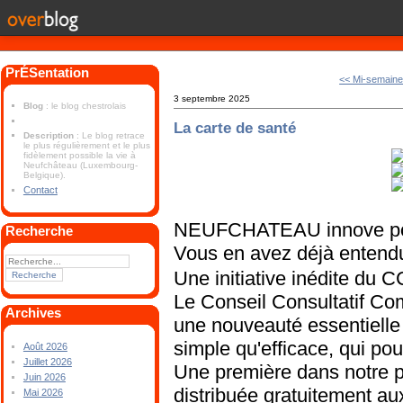
PrÉSentation
<< Mi-semain
3 septembre 2025
Blog
: le blog chestrolais
La carte de santé
Description
: Le blog retrace
le plus régulièrement et le plus
fidèlement possible la vie à
Neufchâteau (Luxembourg-
Belgique).
Contact
NEUFCHATEAU innove pour
Recherche
Vous en avez déjà entendu
Une initiative inédite du 
Le Conseil Consultatif Co
Archives
une nouveauté essentielle :
simple qu'efficace, qui pou
Août 2026
Juillet 2026
Une première dans notre pr
Juin 2026
distribuée gratuitement a
Mai 2026