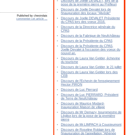
Discours de Joelle DEVALET, lors de la
pose de la première pierre au Préfleuri
Discours de Joelle Devalet lors de
l'inauguration des locaux "Alvéole"
Published by chestrolais
Discours de Joelle DEVALET Présidente
commenter cet article
…
du CPAS lors des voeux 2016.
Discours de la Directrice générale du
CPAS
Discours de la Fabrique de Neufchâteau
Discours de la Présidente du CPAS
Discours de la Présidente du CPAS,
Joelle Devalet à l'occasion des voeux du
nouvel an.
Discours de Laura Van Gelder, échevine
du tourisme
Discours de Laura Van Gelder, le 21 juillet
Discours de Laura Van Gelder lors des
CEB
Discours de l'Echevin de l'enseignement
Hector PIRON
Discours de Luc Pierrard
Discours de Luc PIERRARD, Président
de Terre de Neufchâteau
Discours de Maurice Modard-
Inauguration Maison de village
Discours de Mr Demazy, bourgmestre de
Léglise,lors de la pose de la première
pierre
Discours de Mr.LIMPACH à Cousteumont
Discours de Roseline Roblain lors de
l'inauguration de l'appellation "Athénée