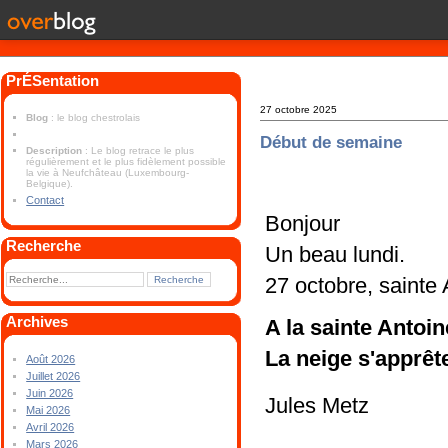
PrÉSentation
27 octobre 2025
Blog
: le blog chestrolais
Début de semaine
Description
: Le blog retrace le plus
régulièrement et le plus fidèlement possible
la vie à Neufchâteau (Luxembourg-
Belgique).
Contact
Bonjour
Recherche
Un beau lundi.
27 octobre, sainte 
Archives
A la sainte Antoin
La neige s'apprêt
Août 2026
Juillet 2026
Juin 2026
Jules Metz
Mai 2026
Avril 2026
Mars 2026