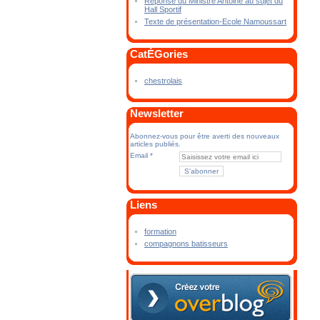
Réponse du Ministre Antoine au sujet du
Hall Sportif
Texte de présentation-Ecole Namoussart
CatÉGories
chestrolais
Newsletter
Abonnez-vous pour être averti des nouveaux
articles publiés.
Email
Liens
formation
compagnons batisseurs