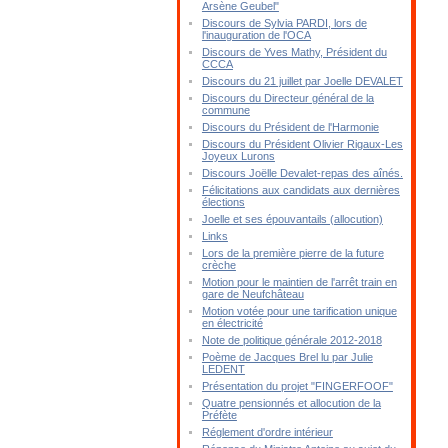
Arsène Geubel"
Discours de Sylvia PARDI, lors de
l'inauguration de l'OCA
Discours de Yves Mathy, Président du
CCCA
Discours du 21 juillet par Joelle DEVALET
Discours du Directeur général de la
commune
Discours du Président de l'Harmonie
Discours du Président Olivier Rigaux-Les
Joyeux Lurons
Discours Joëlle Devalet-repas des aînés.
Félicitations aux candidats aux dernières
élections
Joelle et ses épouvantails (allocution)
Links
Lors de la première pierre de la future
crèche
Motion pour le maintien de l'arrêt train en
gare de Neufchâteau
Motion votée pour une tarification unique
en électricité
Note de politique générale 2012-2018
Poème de Jacques Brel lu par Julie
LEDENT
Présentation du projet "FINGERFOOF"
Quatre pensionnés et allocution de la
Préfète
Réglement d'ordre intérieur