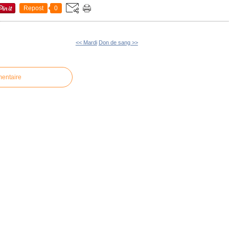
Repost
0
<< Mardi
Don de sang >>
mentaire