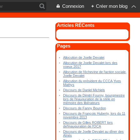
Connexion
+
Créer mon blog
Articles RÉCents
Pages
Allocution de Joelle Devalet
Allocution de Joelle Devalet lors des
voeux 2017
Allocution de l'échevine de l'action sociale,
Joelle Devalet
Allocution du président du CCCA,Yves
Mathys
Discours de Daniel Michiels
Discours de Dimitri Fourny, bourgmestre
lors de l'inauguration de la stèle en
mémoire des libérateurs
Discours de Fanny Bourdon
Discours de François Huberty, lors du 11
novembre 2013
Discours de Gilles ROBERT lors
del'inauguration de l'OCA
Discours de Joelle Devalet au dîner des
Aînés