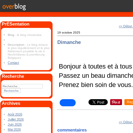
PrÉSentation
<< Début
19 octobre 2025
Blog
: le blog chestrolais
Dimanche
Description
: Le blog retrace
le plus régulièrement et le plus
fidèlement possible la vie à
Neufchâteau (Luxembourg-
Belgique).
Contact
Bonjour à toutes et à tous
Passez un beau dimanch
Recherche
Prenez bien soin de vous
Rep
Archives
Août 2026
Juillet 2026
<< Début
Juin 2026
commentaires
Mai 2026