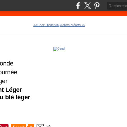
<< Chez Diederich
Ateliers créatifs >>
monde
journée
ger
nt Léger
 blé léger
.
Repost
0