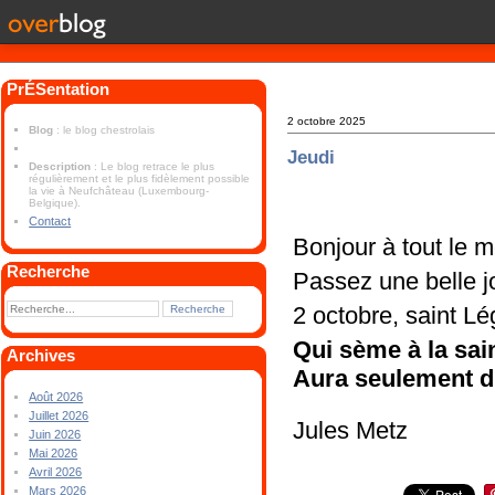
PrÉSentation
2 octobre 2025
Blog
: le blog chestrolais
Jeudi
Description
: Le blog retrace le plus
régulièrement et le plus fidèlement possible
la vie à Neufchâteau (Luxembourg-
Belgique).
Contact
Bonjour à tout le 
Recherche
Passez une belle 
2 octobre, saint Lé
Qui sème à la sai
Archives
Aura seulement du
Août 2026
Juillet 2026
Jules Metz
Juin 2026
Mai 2026
Avril 2026
Mars 2026