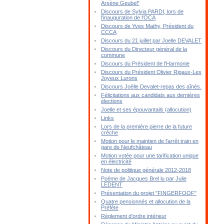
Arsène Geubel"
Discours de Sylvia PARDI, lors de
l'inauguration de l'OCA
Discours de Yves Mathy, Président du
CCCA
Discours du 21 juillet par Joelle DEVALET
Discours du Directeur général de la
commune
Discours du Président de l'Harmonie
Discours du Président Olivier Rigaux-Les
Joyeux Lurons
Discours Joëlle Devalet-repas des aînés.
Félicitations aux candidats aux dernières
élections
Joelle et ses épouvantails (allocution)
Links
Lors de la première pierre de la future
crèche
Motion pour le maintien de l'arrêt train en
gare de Neufchâteau
Motion votée pour une tarification unique
en électricité
Note de politique générale 2012-2018
Poème de Jacques Brel lu par Julie
LEDENT
Présentation du projet "FINGERFOOF"
Quatre pensionnés et allocution de la
Préfète
Réglement d'ordre intérieur