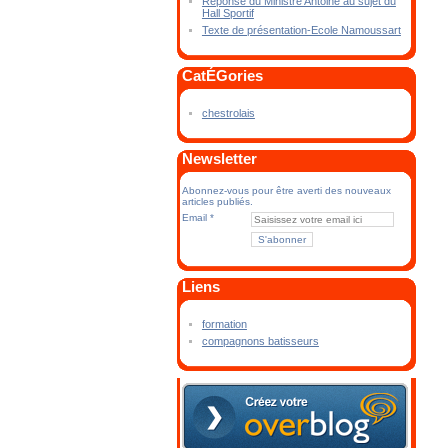
Réponse du Ministre Antoine au sujet du
Hall Sportif
Texte de présentation-Ecole Namoussart
CatÉGories
chestrolais
Newsletter
Abonnez-vous pour être averti des nouveaux
articles publiés.
Email
Liens
formation
compagnons batisseurs