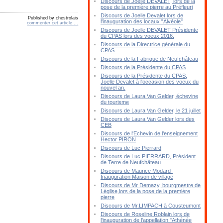
Discours de Joelle DEVALET, lors de la
pose de la première pierre au Préfleuri
Discours de Joelle Devalet lors de
Published by chestrolais
l'inauguration des locaux "Alvéole"
commenter cet article
…
Discours de Joelle DEVALET Présidente
du CPAS lors des voeux 2016.
Discours de la Directrice générale du
CPAS
Discours de la Fabrique de Neufchâteau
Discours de la Présidente du CPAS
Discours de la Présidente du CPAS,
Joelle Devalet à l'occasion des voeux du
nouvel an.
Discours de Laura Van Gelder, échevine
du tourisme
Discours de Laura Van Gelder, le 21 juillet
Discours de Laura Van Gelder lors des
CEB
Discours de l'Echevin de l'enseignement
Hector PIRON
Discours de Luc Pierrard
Discours de Luc PIERRARD, Président
de Terre de Neufchâteau
Discours de Maurice Modard-
Inauguration Maison de village
Discours de Mr Demazy, bourgmestre de
Léglise,lors de la pose de la première
pierre
Discours de Mr.LIMPACH à Cousteumont
Discours de Roseline Roblain lors de
l'inauguration de l'appellation "Athénée