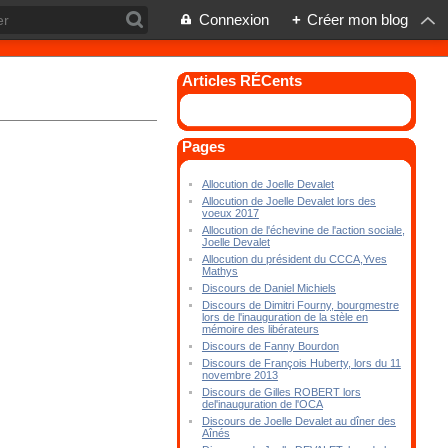
Connexion
+
Créer mon blog
Articles RÉCents
Pages
Allocution de Joelle Devalet
Allocution de Joelle Devalet lors des
voeux 2017
Allocution de l'échevine de l'action sociale,
Joelle Devalet
Allocution du président du CCCA,Yves
Mathys
Discours de Daniel Michiels
Discours de Dimitri Fourny, bourgmestre
lors de l'inauguration de la stèle en
mémoire des libérateurs
Discours de Fanny Bourdon
Discours de François Huberty, lors du 11
novembre 2013
Discours de Gilles ROBERT lors
del'inauguration de l'OCA
Discours de Joelle Devalet au dîner des
Aînés