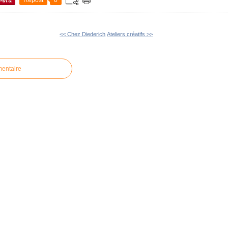
<< Chez Diederich
Ateliers créatifs >>
mentaire