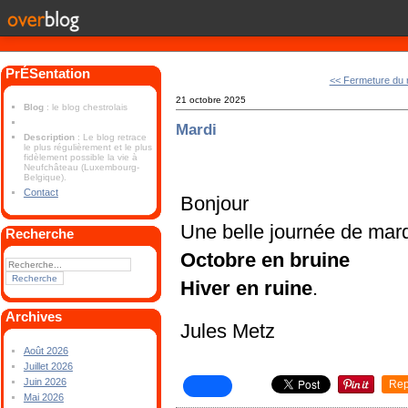
PrÉSentation
<< Fermeture du 
21 octobre 2025
Blog
: le blog chestrolais
Mardi
Description
: Le blog retrace
le plus régulièrement et le plus
fidèlement possible la vie à
Neufchâteau (Luxembourg-
Belgique).
Contact
Bonjour
Une belle journée de mard
Recherche
Octobre en bruine
Hiver en ruine
.
Archives
Jules Metz
Août 2026
Juillet 2026
Juin 2026
Rep
Mai 2026