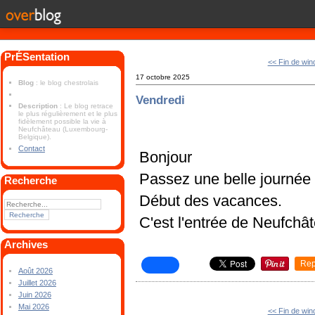
PrÉSentation
<< Fin de wi
17 octobre 2025
Blog
: le blog chestrolais
Vendredi
Description
: Le blog retrace
le plus régulièrement et le plus
fidèlement possible la vie à
Neufchâteau (Luxembourg-
Belgique).
Contact
Bonjour
Passez une belle journée
Recherche
Début des vacances.
C'est l'entrée de Neufchât
Archives
Rep
Août 2026
Juillet 2026
Juin 2026
Mai 2026
<< Fin de wi