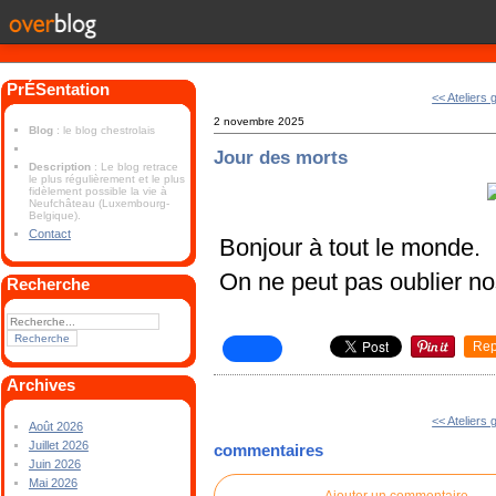
PrÉSentation
<< Ateliers g
2 novembre 2025
Blog
: le blog chestrolais
Jour des morts
Description
: Le blog retrace
le plus régulièrement et le plus
fidèlement possible la vie à
Neufchâteau (Luxembourg-
Belgique).
Contact
Bonjour à tout le monde.
On ne peut pas oublier no
Recherche
Rep
Archives
<< Ateliers g
Août 2026
Juillet 2026
commentaires
Juin 2026
Mai 2026
Ajouter un commentaire