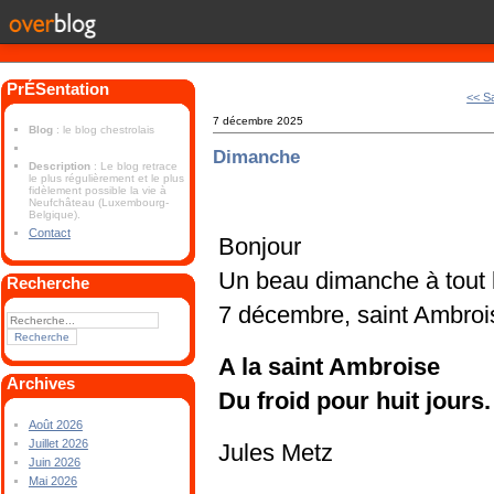
PrÉSentation
<< S
7 décembre 2025
Blog
: le blog chestrolais
Dimanche
Description
: Le blog retrace
le plus régulièrement et le plus
fidèlement possible la vie à
Neufchâteau (Luxembourg-
Belgique).
Contact
Bonjour
Un beau dimanche à tout 
Recherche
7 décembre, saint Ambroi
A la saint Ambroise
Archives
Du froid pour huit jours.
Août 2026
Juillet 2026
Jules Metz
Juin 2026
Mai 2026