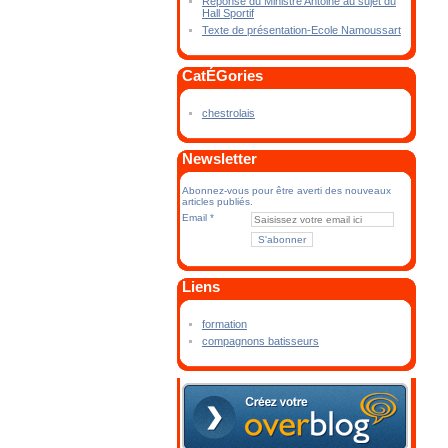
Réponse du Ministre Antoine au sujet du
Hall Sportif
Texte de présentation-Ecole Namoussart
CatÉGories
chestrolais
Newsletter
Abonnez-vous pour être averti des nouveaux
articles publiés.
Email
Liens
formation
compagnons batisseurs