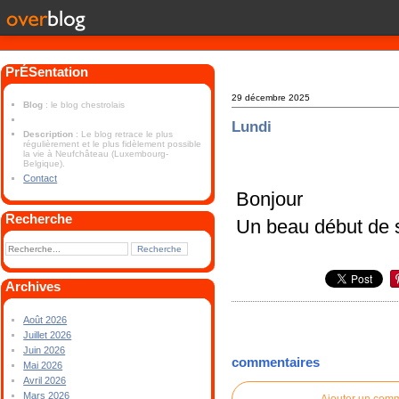
PrÉSentation
29 décembre 2025
Blog
: le blog chestrolais
Lundi
Description
: Le blog retrace le plus
régulièrement et le plus fidèlement possible
la vie à Neufchâteau (Luxembourg-
Belgique).
Contact
Bonjour
Recherche
Un beau début de 
Archives
Août 2026
Juillet 2026
Juin 2026
commentaires
Mai 2026
Avril 2026
Mars 2026
Ajouter un com