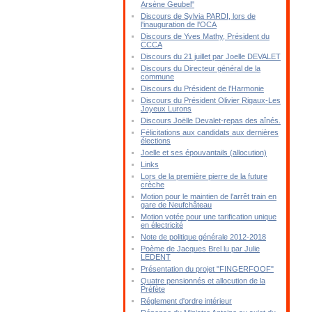
Arsène Geubel"
Discours de Sylvia PARDI, lors de
l'inauguration de l'OCA
Discours de Yves Mathy, Président du
CCCA
Discours du 21 juillet par Joelle DEVALET
Discours du Directeur général de la
commune
Discours du Président de l'Harmonie
Discours du Président Olivier Rigaux-Les
Joyeux Lurons
Discours Joëlle Devalet-repas des aînés.
Félicitations aux candidats aux dernières
élections
Joelle et ses épouvantails (allocution)
Links
Lors de la première pierre de la future
crèche
Motion pour le maintien de l'arrêt train en
gare de Neufchâteau
Motion votée pour une tarification unique
en électricité
Note de politique générale 2012-2018
Poème de Jacques Brel lu par Julie
LEDENT
Présentation du projet "FINGERFOOF"
Quatre pensionnés et allocution de la
Préfète
Réglement d'ordre intérieur