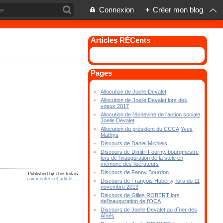
Connexion
+
Créer mon blog
Articles RÉCents
Pages
Allocution de Joelle Devalet
Allocution de Joelle Devalet lors des
voeux 2017
Allocution de l'échevine de l'action sociale,
Joelle Devalet
Allocution du président du CCCA,Yves
Mathys
Discours de Daniel Michiels
Discours de Dimitri Fourny, bourgmestre
lors de l'inauguration de la stèle en
mémoire des libérateurs
Discours de Fanny Bourdon
Published by chestrolais
commenter cet article
…
Discours de François Huberty, lors du 11
novembre 2013
Discours de Gilles ROBERT lors
del'inauguration de l'OCA
Discours de Joelle Devalet au dîner des
Aînés