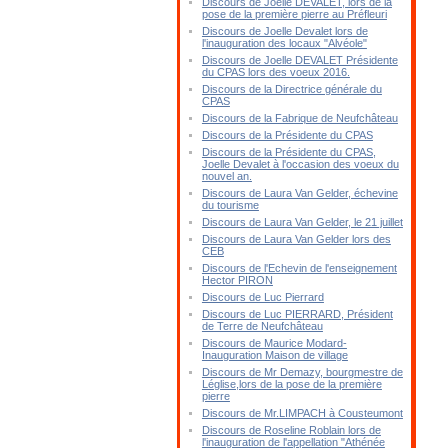
Discours de Joelle DEVALET, lors de la
pose de la première pierre au Préfleuri
Discours de Joelle Devalet lors de
l'inauguration des locaux "Alvéole"
Discours de Joelle DEVALET Présidente
du CPAS lors des voeux 2016.
Discours de la Directrice générale du
CPAS
Discours de la Fabrique de Neufchâteau
Discours de la Présidente du CPAS
Discours de la Présidente du CPAS,
Joelle Devalet à l'occasion des voeux du
nouvel an.
Discours de Laura Van Gelder, échevine
du tourisme
Discours de Laura Van Gelder, le 21 juillet
Discours de Laura Van Gelder lors des
CEB
Discours de l'Echevin de l'enseignement
Hector PIRON
Discours de Luc Pierrard
Discours de Luc PIERRARD, Président
de Terre de Neufchâteau
Discours de Maurice Modard-
Inauguration Maison de village
Discours de Mr Demazy, bourgmestre de
Léglise,lors de la pose de la première
pierre
Discours de Mr.LIMPACH à Cousteumont
Discours de Roseline Roblain lors de
l'inauguration de l'appellation "Athénée