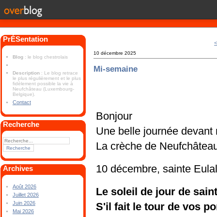
PrÉSentation
<
10 décembre 2025
Blog
: le blog chestrolais
Mi-semaine
Description
: Le blog retrace
le plus régulièrement et le plus
fidèlement possible la vie à
Neufchâteau (Luxembourg-
Belgique).
Contact
Bonjour
Recherche
Une belle journée devant
La crèche de Neufchâteau
10 décembre, sainte Eula
Archives
Août 2026
Le soleil de jour de sain
Juillet 2026
Juin 2026
S'il fait le tour de vos 
Mai 2026