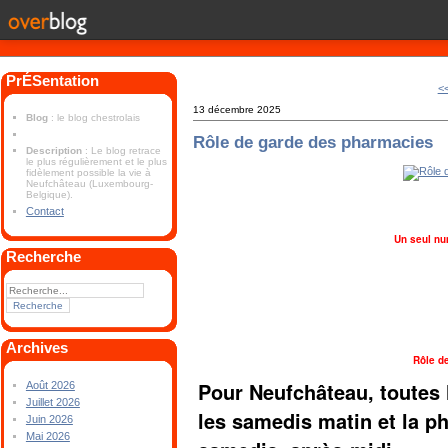
PrÉSentation
<
13 décembre 2025
Blog
: le blog chestrolais
Rôle de garde des pharmacies
Description
: Le blog retrace
le plus régulièrement et le plus
fidèlement possible la vie à
Neufchâteau (Luxembourg-
Belgique).
Contact
Un seul nu
Recherche
Archives
Rôle d
Pour Neufchâteau, toutes 
Août 2026
Juillet 2026
les samedis matin et la 
Juin 2026
Mai 2026