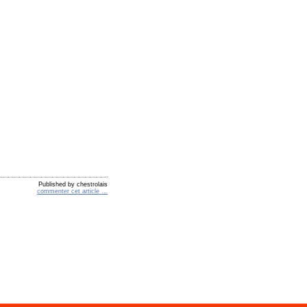
Published by chestrolais
commenter cet article
…