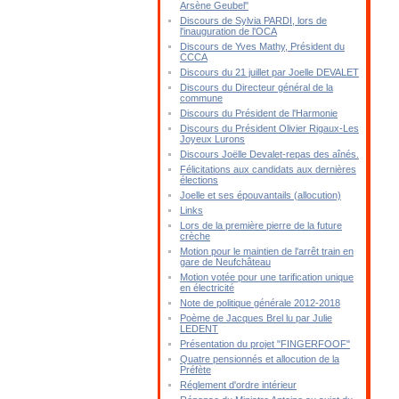
Arsène Geubel"
Discours de Sylvia PARDI, lors de
l'inauguration de l'OCA
Discours de Yves Mathy, Président du
CCCA
Discours du 21 juillet par Joelle DEVALET
Discours du Directeur général de la
commune
Discours du Président de l'Harmonie
Discours du Président Olivier Rigaux-Les
Joyeux Lurons
Discours Joëlle Devalet-repas des aînés.
Félicitations aux candidats aux dernières
élections
Joelle et ses épouvantails (allocution)
Links
Lors de la première pierre de la future
crèche
Motion pour le maintien de l'arrêt train en
gare de Neufchâteau
Motion votée pour une tarification unique
en électricité
Note de politique générale 2012-2018
Poème de Jacques Brel lu par Julie
LEDENT
Présentation du projet "FINGERFOOF"
Quatre pensionnés et allocution de la
Préfète
Réglement d'ordre intérieur