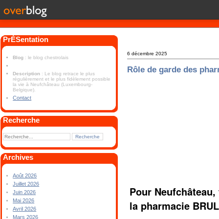
PrÉSentation
6 décembre 2025
Blog
: le blog chestrolais
Rôle de garde des pha
Description
: Le blog retrace le plus
régulièrement et le plus fidèlement possible
la vie à Neufchâteau (Luxembourg-
Belgique).
Contact
Recherche
Archives
Août 2026
Juillet 2026
Pour Neufchâteau, 
Juin 2026
Mai 2026
la pharmacie BRUL
Avril 2026
Mars 2026