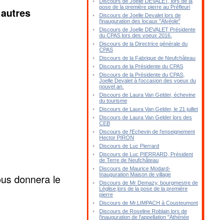
Discours de Joelle DEVALET, lors de la
pose de la première pierre au Préfleuri
 autres
Discours de Joelle Devalet lors de
l'inauguration des locaux "Alvéole"
Discours de Joelle DEVALET Présidente
du CPAS lors des voeux 2016.
Discours de la Directrice générale du
CPAS
Discours de la Fabrique de Neufchâteau
Discours de la Présidente du CPAS
Discours de la Présidente du CPAS,
Joelle Devalet à l'occasion des voeux du
nouvel an.
Discours de Laura Van Gelder, échevine
du tourisme
Discours de Laura Van Gelder, le 21 juillet
Discours de Laura Van Gelder lors des
CEB
Discours de l'Echevin de l'enseignement
Hector PIRON
Discours de Luc Pierrard
Discours de Luc PIERRARD, Président
de Terre de Neufchâteau
Discours de Maurice Modard-
Inauguration Maison de village
ous donnera le
Discours de Mr Demazy, bourgmestre de
Léglise,lors de la pose de la première
pierre
Discours de Mr.LIMPACH à Cousteumont
Discours de Roseline Roblain lors de
l'inauguration de l'appellation "Athénée