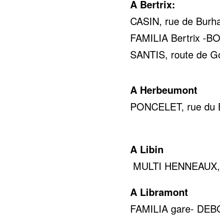
A Bertrix:
CASIN, rue de Burha
FAMILIA Bertrix -BOD
SANTIS, route de Go
A Herbeumont
PONCELET, rue du Br
0478 
A Libin
MULTI HENNEAUX, ru
A Libramont
FAMILIA gare- DEBOC