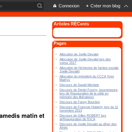
Connexion
+
Créer mon blog
Articles RÉCents
Pages
Allocution de Joelle Devalet
Allocution de Joelle Devalet lors des
voeux 2017
Allocution de l'échevine de l'action sociale,
Joelle Devalet
Allocution du président du CCCA,Yves
Mathys
Discours de Daniel Michiels
Discours de Dimitri Fourny, bourgmestre
lors de l'inauguration de la stèle en
mémoire des libérateurs
Discours de Fanny Bourdon
Discours de François Huberty, lors du 11
novembre 2013
samedis matin et
Discours de Gilles ROBERT lors
del'inauguration de l'OCA
Discours de Joelle Devalet au dîner des
Aînés