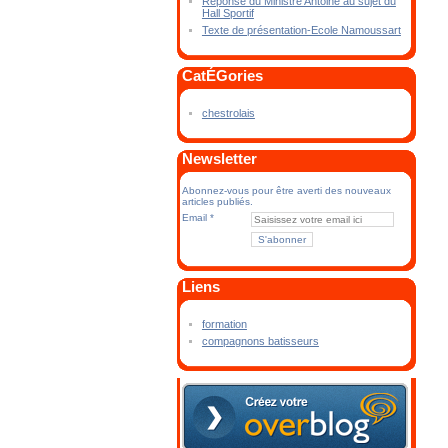
Réponse du Ministre Antoine au sujet du
Hall Sportif
Texte de présentation-Ecole Namoussart
CatÉGories
chestrolais
Newsletter
Abonnez-vous pour être averti des nouveaux
articles publiés.
Email
Liens
formation
compagnons batisseurs