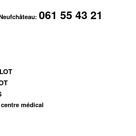
061 55 43 21
 Neufchâteau:
RLOT
OT
S
 centre médical