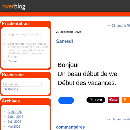
PrÉSentation
<< Dimanche
Rô
20 décembre 2025
Blog
: le blog chestrolais
Samedi
Description
: Le blog retrace
le plus régulièrement et le plus
fidèlement possible la vie à
Neufchâteau (Luxembourg-
Belgique).
Contact
Bonjour
Un beau début de we.
Recherche
Début des vacances.
Rep
Archives
Août 2026
Juillet 2026
<< Dimanche
Rô
Juin 2026
commentaires
Mai 2026