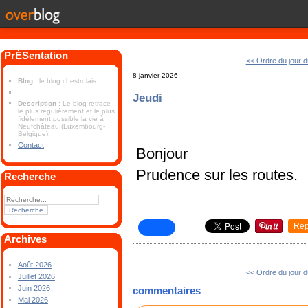
PrÉSentation
<< Ordre du jour d
8 janvier 2026
Blog
: le blog chestrolais
Jeudi
Description
: Le blog retrace
le plus régulièrement et le plus
fidèlement possible la vie à
Neufchâteau (Luxembourg-
Belgique).
Contact
Bonjour
Prudence sur les routes.
Recherche
Rep
Archives
Août 2026
<< Ordre du jour d
Juillet 2026
Juin 2026
commentaires
Mai 2026