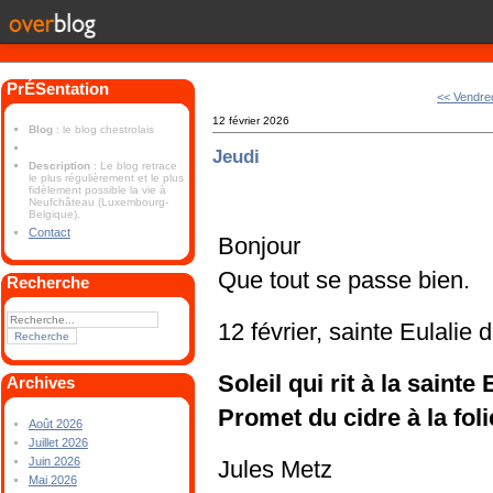
PrÉSentation
<< Vendre
12 février 2026
Blog
: le blog chestrolais
Jeudi
Description
: Le blog retrace
le plus régulièrement et le plus
fidèlement possible la vie à
Neufchâteau (Luxembourg-
Belgique).
Contact
Bonjour
Que tout se passe bien.
Recherche
12 février, sainte Eulalie
Soleil qui rit à la sainte 
Archives
Promet du cidre à la foli
Août 2026
Juillet 2026
Juin 2026
Jules Metz
Mai 2026