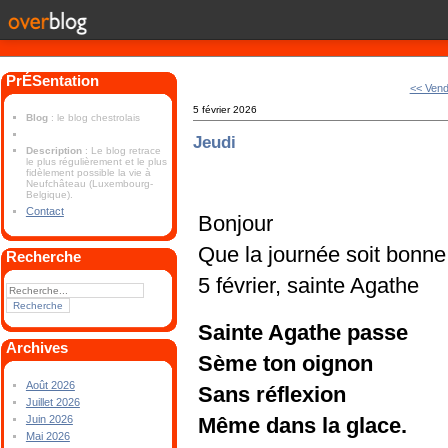
PrÉSentation
<< Vend
5 février 2026
Blog
: le blog chestrolais
Jeudi
Description
: Le blog retrace
le plus régulièrement et le plus
fidèlement possible la vie à
Neufchâteau (Luxembourg-
Belgique).
Contact
Bonjour
Que la journée soit bonne
Recherche
5 février, sainte Agathe
Sainte Agathe passe
Archives
Sème ton oignon
Août 2026
Sans réflexion
Juillet 2026
Même dans la glace.
Juin 2026
Mai 2026