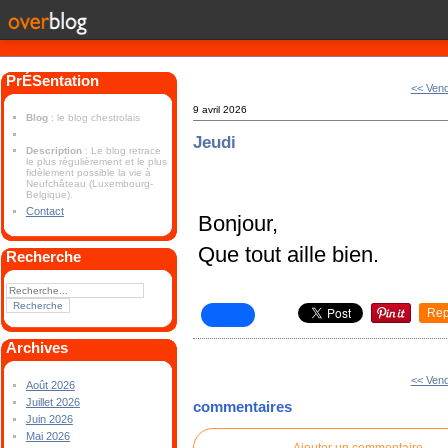
PrÉSentation
<< Vend
9 avril 2026
Blog
: le blog chestrolais
Jeudi
Description
: Le blog retrace
le plus régulièrement et le plus
fidèlement possible la vie à
Neufchâteau (Luxembourg-
Belgique).
Contact
Bonjour,
Que tout aille bien.
Recherche
Rep
Archives
<< Vend
Août 2026
Juillet 2026
commentaires
Juin 2026
Mai 2026
Ajouter un commentaire