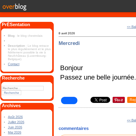
PrÉSentation
<< Bal
8 avril 2026
Blog
: le blog chestrolais
Mercredi
Description
: Le blog retrace
le plus régulièrement et le plus
fidèlement possible la vie à
Neufchâteau (Luxembourg-
Belgique).
Contact
Bonjour
Passez une belle journée
Recherche
Rep
Archives
Août 2026
<< Bal
Juillet 2026
Juin 2026
commentaires
Mai 2026