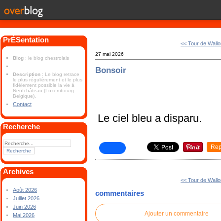
PrÉSentation
<< Tour de Wallo
27 mai 2026
Blog
: le blog chestrolais
Bonsoir
Description
: Le blog retrace
le plus régulièrement et le plus
fidèlement possible la vie à
Neufchâteau (Luxembourg-
Belgique).
Contact
Le ciel bleu a disparu.
Recherche
Rep
Archives
<< Tour de Wallo
Août 2026
commentaires
Juillet 2026
Juin 2026
Ajouter un commentaire
Mai 2026