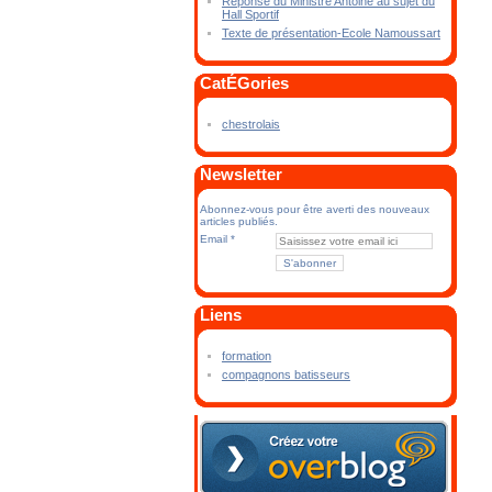
Réponse du Ministre Antoine au sujet du
Hall Sportif
Texte de présentation-Ecole Namoussart
CatÉGories
chestrolais
Newsletter
Abonnez-vous pour être averti des nouveaux
articles publiés.
Email
Liens
formation
compagnons batisseurs