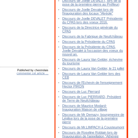
Discours de Joelle DEVALET, lors de la
pose de la première pierre au Préfleuri
Discours de Joelle Devalet lors de
l'inauguration des locaux "Alvéole"
Discours de Joelle DEVALET Présidente
du CPAS lors des voeux 2016.
Discours de la Directrice générale du
CPAS
Discours de la Fabrique de Neufchâteau
Discours de la Présidente du CPAS
Discours de la Présidente du CPAS,
Joelle Devalet à l'occasion des voeux du
nouvel an.
Discours de Laura Van Gelder, échevine
du tourisme
Discours de Laura Van Gelder, le 21 juillet
Published by chestrolais
commenter cet article
…
Discours de Laura Van Gelder lors des
CEB
Discours de l'Echevin de l'enseignement
Hector PIRON
Discours de Luc Pierrard
Discours de Luc PIERRARD, Président
de Terre de Neufchâteau
Discours de Maurice Modard-
Inauguration Maison de village
Discours de Mr Demazy, bourgmestre de
Léglise,lors de la pose de la première
pierre
Discours de Mr.LIMPACH à Cousteumont
Discours de Roseline Roblain lors de
l'inauguration de l'appellation "Athénée