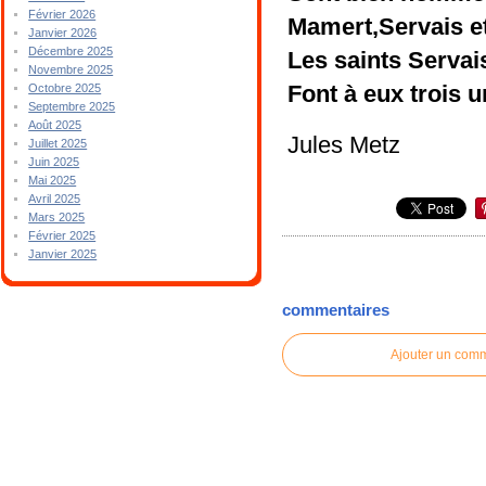
Février 2026
Mamert,Servais e
Janvier 2026
Décembre 2025
Les saints Servai
Novembre 2025
Font à eux trois un
Octobre 2025
Septembre 2025
Août 2025
Jules Metz
Juillet 2025
Juin 2025
Mai 2025
Avril 2025
Mars 2025
Février 2025
Janvier 2025
commentaires
Ajouter un com