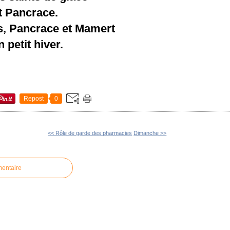
t Pancrace.
s, Pancrace et Mamert
 petit hiver.
Repost
0
<< Rôle de garde des pharmacies
Dimanche >>
mentaire