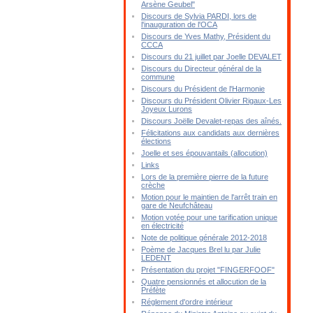
Arsène Geubel"
Discours de Sylvia PARDI, lors de
l'inauguration de l'OCA
Discours de Yves Mathy, Président du
CCCA
Discours du 21 juillet par Joelle DEVALET
Discours du Directeur général de la
commune
Discours du Président de l'Harmonie
Discours du Président Olivier Rigaux-Les
Joyeux Lurons
Discours Joëlle Devalet-repas des aînés.
Félicitations aux candidats aux dernières
élections
Joelle et ses épouvantails (allocution)
Links
Lors de la première pierre de la future
crèche
Motion pour le maintien de l'arrêt train en
gare de Neufchâteau
Motion votée pour une tarification unique
en électricité
Note de politique générale 2012-2018
Poème de Jacques Brel lu par Julie
LEDENT
Présentation du projet "FINGERFOOF"
Quatre pensionnés et allocution de la
Préfète
Réglement d'ordre intérieur