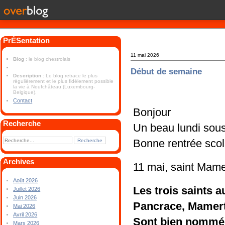
PrÉSentation
11 mai 2026
Blog
: le blog chestrolais
Début de semaine
Description
: Le blog retrace le plus
régulièrement et le plus fidèlement possible
la vie à Neufchâteau (Luxembourg-
Belgique).
Contact
Bonjour
Recherche
Un beau lundi sous 
Bonne rentrée scola
Archives
11 mai, saint Mamer
Août 2026
Les trois saints 
Juillet 2026
Juin 2026
Pancrace, Mamert
Mai 2026
Avril 2026
Sont bien nommés
Mars 2026