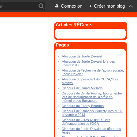
Connexion
+
Créer mon blog
Articles RÉCents
Pages
Allocution de Joelle Devalet
Allocution de Joelle Devalet lors des
voeux 2017
Allocution de l'échevine de l'action sociale,
Joelle Devalet
Allocution du président du CCCA,Yves
Mathys
Discours de Daniel Michiels
Discours de Dimitri Fourny, bourgmestre
lors de l'inauguration de la stèle en
mémoire des libérateurs
Discours de Fanny Bourdon
Discours de François Huberty, lors du 11
novembre 2013
Discours de Gilles ROBERT lors
del'inauguration de l'OCA
Discours de Joelle Devalet au dîner des
Aînés