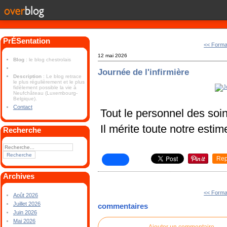
PrÉSentation
<< Format
12 mai 2026
Blog
: le blog chestrolais
Journée de l'infirmière
Description
: Le blog retrace
le plus régulièrement et le plus
fidèlement possible la vie à
Neufchâteau (Luxembourg-
Belgique).
Contact
Tout le personnel des soins
Il mérite toute notre estim
Recherche
Rep
Archives
<< Format
Août 2026
Juillet 2026
commentaires
Juin 2026
Mai 2026
Ajouter un commentaire