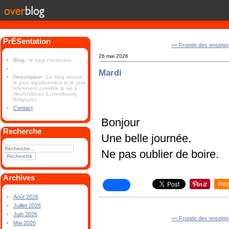
PrÉSentation
<< Fronde des enseign
26 mai 2026
Blog
: le blog chestrolais
Mardi
Description
: Le blog retrace
le plus régulièrement et le plus
fidèlement possible la vie à
Neufchâteau (Luxembourg-
Belgique).
Contact
Bonjour
Recherche
Une belle journée.
Ne pas oublier de boire.
Archives
Rep
Août 2026
Juillet 2026
Juin 2026
<< Fronde des enseign
Mai 2026