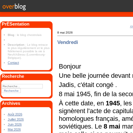
PrÉSentation
<
8 mai 2026
Blog
: le blog chestrolais
Vendredi
Description
: Le blog retrace
le plus régulièrement et le plus
fidèlement possible la vie à
Neufchâteau (Luxembourg-
Belgique).
Contact
Bonjour
Une belle journée devant
Recherche
Jadis, c'était congé .
8 mai 1945, fin de la sec
À cette date, en
1945
, le
Archives
signèrent l'acte de capitul
Août 2026
homologues français, amér
Juillet 2026
soviétiques. Le
8 mai
marq
Juin 2026
Mai 2026