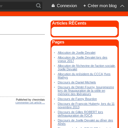
Connexion
+
Créer mon blog
Articles RÉCents
Pages
Allocution de Joelle Devalet
Allocution de Joelle Devalet lors des
voeux 2017
Allocution de l'échevine de l'action sociale,
Joelle Devalet
Allocution du président du CCCA,Yves
Mathys
Discours de Daniel Michiels
Discours de Dimitri Fourny, bourgmestre
lors de l'inauguration de la stèle en
mémoire des libérateurs
Discours de Fanny Bourdon
Published by chestrolais
commenter cet article
…
Discours de François Huberty, lors du 11
novembre 2013
Discours de Gilles ROBERT lors
del'inauguration de l'OCA
Discours de Joelle Devalet au dîner des
Aînés