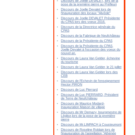
Discours de Joelle DEVALET, lors de la
pose de la première pierre au Préfleuri
Discours de Joelle Devalet lors de
l'inauguration des locaux "Alvéole"
Discours de Joelle DEVALET Présidente
du CPAS lors des voeux 2016.
Discours de la Directrice générale du
CPAS
Discours de la Fabrique de Neufchâteau
Discours de la Présidente du CPAS
Discours de la Présidente du CPAS,
Joelle Devalet à l'occasion des voeux du
nouvel an.
Discours de Laura Van Gelder, échevine
du tourisme
Discours de Laura Van Gelder, le 21 juillet
Discours de Laura Van Gelder lors des
CEB
Discours de l'Echevin de l'enseignement
Hector PIRON
Discours de Luc Pierrard
Discours de Luc PIERRARD, Président
de Terre de Neufchâteau
Discours de Maurice Modard-
Inauguration Maison de village
Discours de Mr Demazy, bourgmestre de
Léglise,lors de la pose de la première
pierre
Discours de Mr.LIMPACH à Cousteumont
Discours de Roseline Roblain lors de
l'inauguration de l'appellation "Athénée