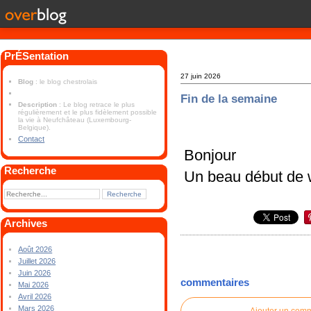
PrÉSentation
27 juin 2026
Blog
: le blog chestrolais
Fin de la semaine
Description
: Le blog retrace le plus
régulièrement et le plus fidèlement possible
la vie à Neufchâteau (Luxembourg-
Belgique).
Contact
Bonjour
Recherche
Un beau début de 
Archives
Août 2026
Juillet 2026
Juin 2026
commentaires
Mai 2026
Avril 2026
Mars 2026
Ajouter un com