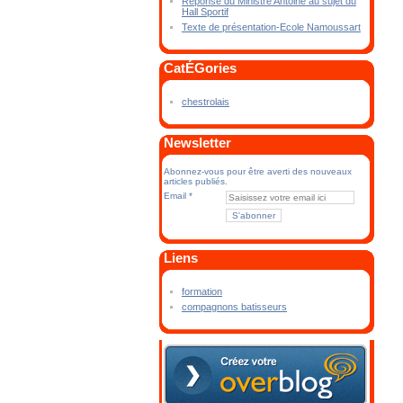
Réponse du Ministre Antoine au sujet du
Hall Sportif
Texte de présentation-Ecole Namoussart
CatÉGories
chestrolais
Newsletter
Abonnez-vous pour être averti des nouveaux
articles publiés.
Email
Liens
formation
compagnons batisseurs