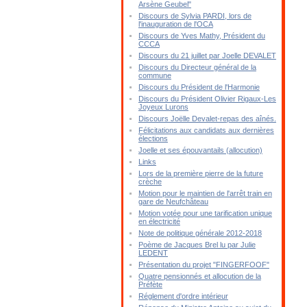
Arsène Geubel"
Discours de Sylvia PARDI, lors de
l'inauguration de l'OCA
Discours de Yves Mathy, Président du
CCCA
Discours du 21 juillet par Joelle DEVALET
Discours du Directeur général de la
commune
Discours du Président de l'Harmonie
Discours du Président Olivier Rigaux-Les
Joyeux Lurons
Discours Joëlle Devalet-repas des aînés.
Félicitations aux candidats aux dernières
élections
Joelle et ses épouvantails (allocution)
Links
Lors de la première pierre de la future
crèche
Motion pour le maintien de l'arrêt train en
gare de Neufchâteau
Motion votée pour une tarification unique
en électricité
Note de politique générale 2012-2018
Poème de Jacques Brel lu par Julie
LEDENT
Présentation du projet "FINGERFOOF"
Quatre pensionnés et allocution de la
Préfète
Réglement d'ordre intérieur