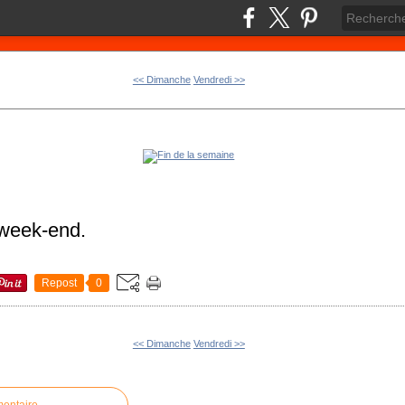
<< Dimanche
Vendredi >>
week-end.
Repost
0
<< Dimanche
Vendredi >>
mentaire