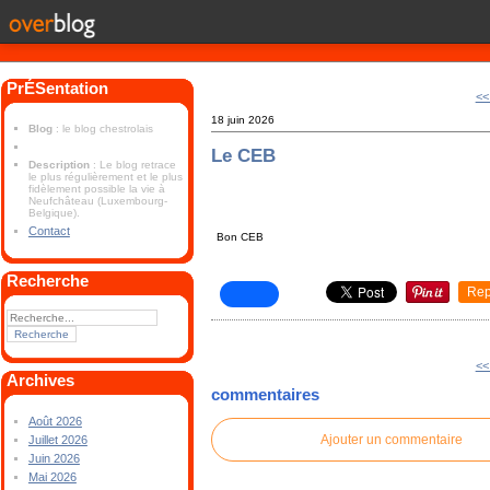
PrÉSentation
<<
18 juin 2026
Blog
: le blog chestrolais
Le CEB
Description
: Le blog retrace
le plus régulièrement et le plus
fidèlement possible la vie à
Neufchâteau (Luxembourg-
Belgique).
Contact
Bon CEB
Recherche
Rep
<<
Archives
commentaires
Août 2026
Ajouter un commentaire
Juillet 2026
Juin 2026
Mai 2026