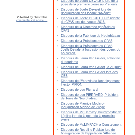
Discours de Joelle DEVALET, lors de la
pose de la première pierre au Préfleuri
Discours de Joelle Devalet lors de
l'inauguration des locaux "Alvéole"
Published by chestrolais
Discours de Joelle DEVALET Présidente
commenter cet article
…
du CPAS lors des voeux 2016.
Discours de la Directrice générale du
CPAS
Discours de la Fabrique de Neufchâteau
Discours de la Présidente du CPAS
Discours de la Présidente du CPAS,
Joelle Devalet à l'occasion des voeux du
nouvel an.
Discours de Laura Van Gelder, échevine
du tourisme
Discours de Laura Van Gelder, le 21 juillet
Discours de Laura Van Gelder lors des
CEB
Discours de l'Echevin de l'enseignement
Hector PIRON
Discours de Luc Pierrard
Discours de Luc PIERRARD, Président
de Terre de Neufchâteau
Discours de Maurice Modard-
Inauguration Maison de village
Discours de Mr Demazy, bourgmestre de
Léglise,lors de la pose de la première
pierre
Discours de Mr.LIMPACH à Cousteumont
Discours de Roseline Roblain lors de
l'inauguration de l'appellation "Athénée