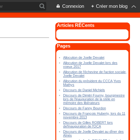
Connexion
+
Créer mon blog
Articles RÉCents
Pages
Allocution de Joelle Devalet
Allocution de Joelle Devalet lors des
voeux 2017
Allocution de l'échevine de l'action sociale,
Joelle Devalet
Allocution du président du CCCA,Yves
Mathys
Discours de Daniel Michiels
Discours de Dimitri Fourny, bourgmestre
lors de l'inauguration de la stèle en
mémoire des libérateurs
Discours de Fanny Bourdon
Discours de François Huberty, lors du 11
novembre 2013
Discours de Gilles ROBERT lors
del'inauguration de l'OCA
Discours de Joelle Devalet au dîner des
Aînés