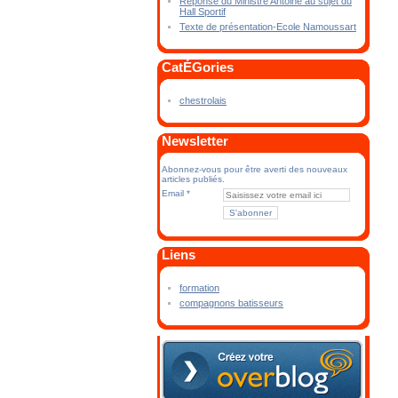
Réponse du Ministre Antoine au sujet du
Hall Sportif
Texte de présentation-Ecole Namoussart
CatÉGories
chestrolais
Newsletter
Abonnez-vous pour être averti des nouveaux
articles publiés.
Email
Liens
formation
compagnons batisseurs