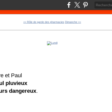
<< Rôle de garde des pharmacies
Dimanche >>
re et Paul
ul pluvieux
ours dangereux
.