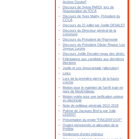
Arsène Geubel"
Discours de Sylvia PARDI, lors de
l'inauguration de l'OCA
Discours de Yves Mathy, Président du
CCCA
Discours du 21 juillet par Joelle DEVALET
Discours du Directeur général de la
commune
Discours du Président de l'Harmonie
Discours du Président Olivier Rigaux-Les
Joyeux Lurons
Discours Joëlle Devalet-repas des aînés.
Félicitations aux candidats aux dernières
élections
Joelle et ses épouvantails (allocution)
Links
Lors de la première pierre de la future
crèche
Motion pour le maintien de l'arrêt train en
gare de Neufchâteau
Motion votée pour une tarification unique
en électricité
Note de politique générale 2012-2018
Poème de Jacques Brel lu par Julie
LEDENT
Présentation du projet "FINGERFOOF"
Quatre pensionnés et allocution de la
Préfète
Réglement d'ordre intérieur