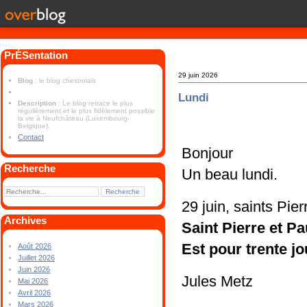
PrÉSentation
29 juin 2026
Blog
: le blog chestrolais
Lundi
Description
: Le blog retrace le plus
régulièrement et le plus fidèlement possible
la vie à Neufchâteau (Luxembourg-
Belgique).
Contact
Bonjour
Recherche
Un beau lundi.
29 juin, saints Pier
Archives
Saint Pierre et Pa
Est pour trente j
Août 2026
Juillet 2026
Juin 2026
Jules Metz
Mai 2026
Avril 2026
Mars 2026