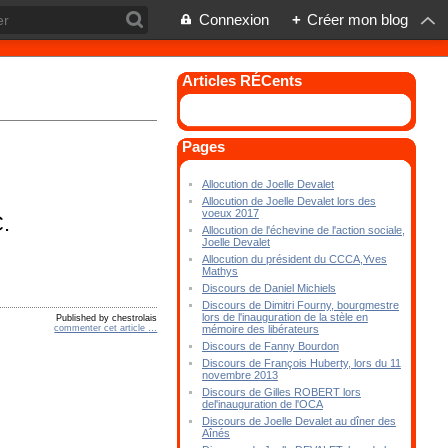
Connexion
+
Créer mon blog
Articles RÉCents
Pages
Allocution de Joelle Devalet
Allocution de Joelle Devalet lors des
voeux 2017
.
Allocution de l'échevine de l'action sociale,
Joelle Devalet
Allocution du président du CCCA,Yves
Mathys
Discours de Daniel Michiels
Discours de Dimitri Fourny, bourgmestre
lors de l'inauguration de la stèle en
Published by chestrolais
commenter cet article
…
mémoire des libérateurs
Discours de Fanny Bourdon
Discours de François Huberty, lors du 11
novembre 2013
Discours de Gilles ROBERT lors
del'inauguration de l'OCA
Discours de Joelle Devalet au dîner des
Aînés