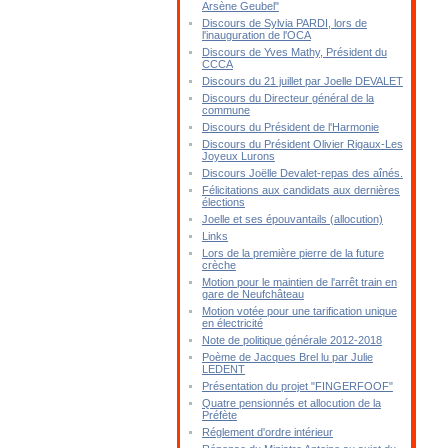
Arsène Geubel"
Discours de Sylvia PARDI, lors de
l'inauguration de l'OCA
Discours de Yves Mathy, Président du
CCCA
Discours du 21 juillet par Joelle DEVALET
Discours du Directeur général de la
commune
Discours du Président de l'Harmonie
Discours du Président Olivier Rigaux-Les
Joyeux Lurons
Discours Joëlle Devalet-repas des aînés.
Félicitations aux candidats aux dernières
élections
Joelle et ses épouvantails (allocution)
Links
Lors de la première pierre de la future
crèche
Motion pour le maintien de l'arrêt train en
gare de Neufchâteau
Motion votée pour une tarification unique
en électricité
Note de politique générale 2012-2018
Poème de Jacques Brel lu par Julie
LEDENT
Présentation du projet "FINGERFOOF"
Quatre pensionnés et allocution de la
Préfète
Réglement d'ordre intérieur