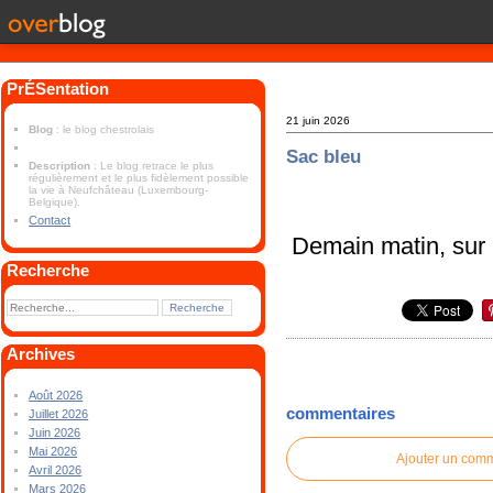
PrÉSentation
21 juin 2026
Blog
: le blog chestrolais
Sac bleu
Description
: Le blog retrace le plus
régulièrement et le plus fidèlement possible
la vie à Neufchâteau (Luxembourg-
Belgique).
Contact
Demain matin, sur
Recherche
Archives
Août 2026
commentaires
Juillet 2026
Juin 2026
Mai 2026
Ajouter un com
Avril 2026
Mars 2026