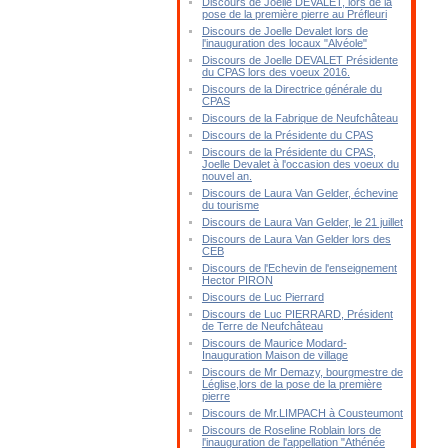
Discours de Joelle DEVALET, lors de la
pose de la première pierre au Préfleuri
Discours de Joelle Devalet lors de
l'inauguration des locaux "Alvéole"
Discours de Joelle DEVALET Présidente
du CPAS lors des voeux 2016.
Discours de la Directrice générale du
CPAS
Discours de la Fabrique de Neufchâteau
Discours de la Présidente du CPAS
Discours de la Présidente du CPAS,
Joelle Devalet à l'occasion des voeux du
nouvel an.
Discours de Laura Van Gelder, échevine
du tourisme
Discours de Laura Van Gelder, le 21 juillet
Discours de Laura Van Gelder lors des
CEB
Discours de l'Echevin de l'enseignement
Hector PIRON
Discours de Luc Pierrard
Discours de Luc PIERRARD, Président
de Terre de Neufchâteau
Discours de Maurice Modard-
Inauguration Maison de village
Discours de Mr Demazy, bourgmestre de
Léglise,lors de la pose de la première
pierre
Discours de Mr.LIMPACH à Cousteumont
Discours de Roseline Roblain lors de
l'inauguration de l'appellation "Athénée