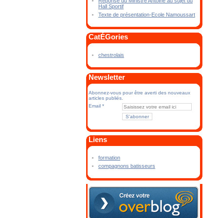
Réponse du Ministre Antoine au sujet du
Hall Sportif
Texte de présentation-Ecole Namoussart
CatÉGories
chestrolais
Newsletter
Abonnez-vous pour être averti des nouveaux
articles publiés.
Email
Liens
formation
compagnons batisseurs