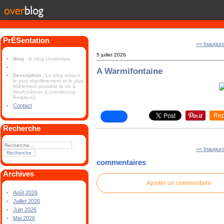
PrÉSentation
<< Inaugura
5 juillet 2026
Blog
: le blog chestrolais
A Warmifontaine
Description
: Le blog retrace
le plus régulièrement et le plus
fidèlement possible la vie à
Neufchâteau (Luxembourg-
Belgique).
Contact
Rep
Recherche
<< Inaugura
commentaires
Archives
Ajouter un commentaire
Août 2026
Juillet 2026
Juin 2026
Mai 2026