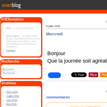
PrÉSentation
<
8 juillet 2026
Blog
: le blog chestrolais
Mercredi
Description
: Le blog retrace
le plus régulièrement et le plus
fidèlement possible la vie à
Neufchâteau (Luxembourg-
Belgique).
Contact
Bonjour
Que la journée soit agréa
Recherche
Rep
Archives
<
Août 2026
Juillet 2026
commentaires
Juin 2026
Mai 2026
Ajouter un commentaire