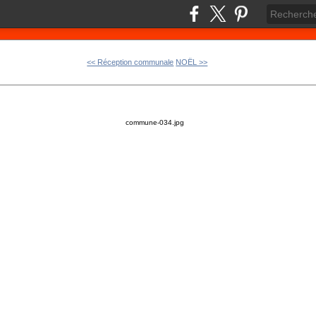
<< Réception communale
NOËL >>