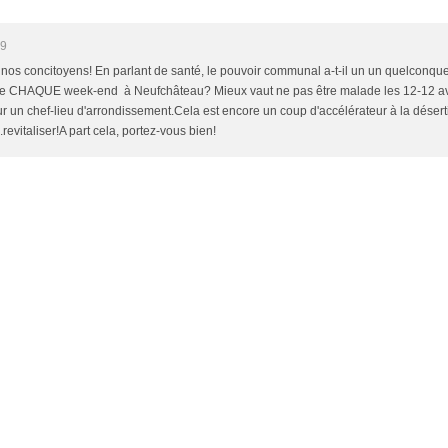
09
 nos concitoyens! En parlant de santé, le pouvoir communal a-t-il un un quelconque
 CHAQUE week-end à Neufchâteau? Mieux vaut ne pas être malade les 12-12 avri
 un chef-lieu d'arrondissement.Cela est encore un coup d'accélérateur à la désertif
..revitaliser!A part cela, portez-vous bien!