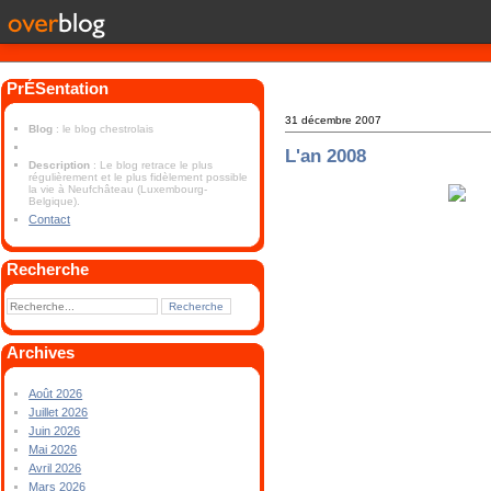
PrÉSentation
31 décembre 2007
Blog
: le blog chestrolais
L'an 2008
Description
: Le blog retrace le plus
régulièrement et le plus fidèlement possible
la vie à Neufchâteau (Luxembourg-
Belgique).
Contact
Recherche
Archives
Août 2026
Juillet 2026
Juin 2026
Mai 2026
Avril 2026
Mars 2026