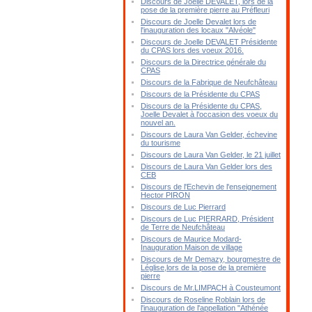
Discours de Joelle DEVALET, lors de la
pose de la première pierre au Préfleuri
Discours de Joelle Devalet lors de
l'inauguration des locaux "Alvéole"
Discours de Joelle DEVALET Présidente
du CPAS lors des voeux 2016.
Discours de la Directrice générale du
CPAS
Discours de la Fabrique de Neufchâteau
Discours de la Présidente du CPAS
Discours de la Présidente du CPAS,
Joelle Devalet à l'occasion des voeux du
nouvel an.
Discours de Laura Van Gelder, échevine
du tourisme
Discours de Laura Van Gelder, le 21 juillet
Discours de Laura Van Gelder lors des
CEB
Discours de l'Echevin de l'enseignement
Hector PIRON
Discours de Luc Pierrard
Discours de Luc PIERRARD, Président
de Terre de Neufchâteau
Discours de Maurice Modard-
Inauguration Maison de village
Discours de Mr Demazy, bourgmestre de
Léglise,lors de la pose de la première
pierre
Discours de Mr.LIMPACH à Cousteumont
Discours de Roseline Roblain lors de
l'inauguration de l'appellation "Athénée