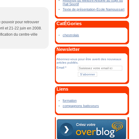
Réponse du Ministre Antoine au sujet du
Hall Sportif
Texte de présentation-Ecole Namoussart
 pouvoir pour retrouver
CatÉGories
l et 21-22 juin en 2008.
ication du centre-ville
chestrolais
Newsletter
Abonnez-vous pour être averti des nouveaux
articles publiés.
Email
Liens
formation
compagnons batisseurs