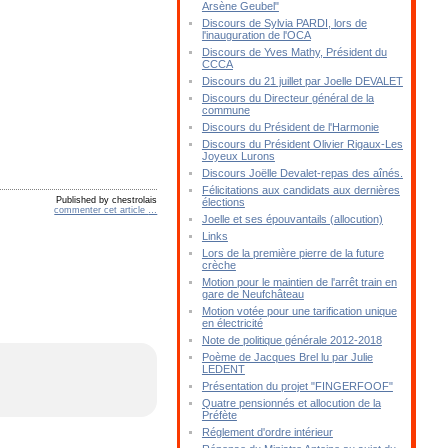
Arsène Geubel"
Discours de Sylvia PARDI, lors de
l'inauguration de l'OCA
Discours de Yves Mathy, Président du
CCCA
Discours du 21 juillet par Joelle DEVALET
Discours du Directeur général de la
commune
Discours du Président de l'Harmonie
Discours du Président Olivier Rigaux-Les
Joyeux Lurons
Discours Joëlle Devalet-repas des aînés.
Félicitations aux candidats aux dernières
Published by chestrolais
élections
commenter cet article
…
Joelle et ses épouvantails (allocution)
Links
Lors de la première pierre de la future
crèche
Motion pour le maintien de l'arrêt train en
gare de Neufchâteau
Motion votée pour une tarification unique
en électricité
Note de politique générale 2012-2018
Poème de Jacques Brel lu par Julie
LEDENT
Présentation du projet "FINGERFOOF"
Quatre pensionnés et allocution de la
Préfète
Réglement d'ordre intérieur