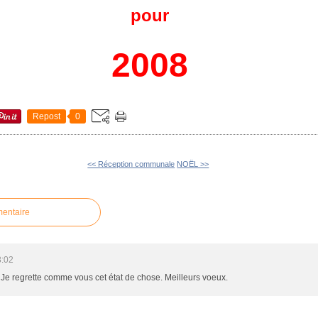
pour
2008
Repost
0
<< Réception communale
NOËL >>
mentaire
8:02
e. Je regrette comme vous cet état de chose. Meilleurs voeux.