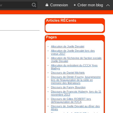
Connexion
+
Créer mon blog
Articles RÉCents
Pages
Allocution de Joelle Devalet
Allocution de Joelle Devalet lors des
voeux 2017
Allocution de l'échevine de l'action sociale,
Joelle Devalet
Allocution du président du CCCA,Yves
Mathys
Discours de Daniel Michiels
Discours de Dimitri Fourny, bourgmestre
lors de l'inauguration de la stèle en
mémoire des libérateurs
Discours de Fanny Bourdon
Discours de François Huberty, lors du 11
novembre 2013
Discours de Gilles ROBERT lors
del'inauguration de l'OCA
Discours de Joelle Devalet au dîner des
Aînés