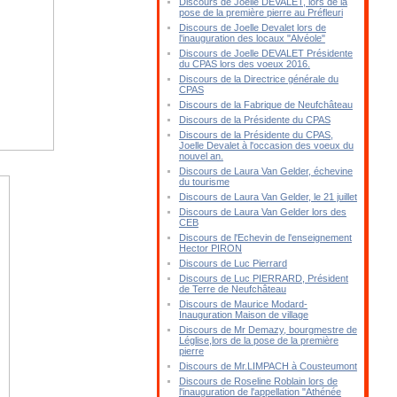
Discours de Joelle DEVALET, lors de la
pose de la première pierre au Préfleuri
Discours de Joelle Devalet lors de
l'inauguration des locaux "Alvéole"
Discours de Joelle DEVALET Présidente
du CPAS lors des voeux 2016.
Discours de la Directrice générale du
CPAS
Discours de la Fabrique de Neufchâteau
Discours de la Présidente du CPAS
Discours de la Présidente du CPAS,
Joelle Devalet à l'occasion des voeux du
nouvel an.
Discours de Laura Van Gelder, échevine
du tourisme
Discours de Laura Van Gelder, le 21 juillet
Discours de Laura Van Gelder lors des
CEB
Discours de l'Echevin de l'enseignement
Hector PIRON
Discours de Luc Pierrard
Discours de Luc PIERRARD, Président
de Terre de Neufchâteau
Discours de Maurice Modard-
Inauguration Maison de village
Discours de Mr Demazy, bourgmestre de
Léglise,lors de la pose de la première
pierre
Discours de Mr.LIMPACH à Cousteumont
Discours de Roseline Roblain lors de
l'inauguration de l'appellation "Athénée