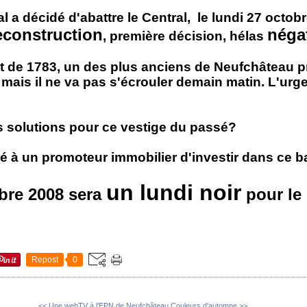
a décidé d'abattre le Central, le lundi 27 octob
econstruction
néga
, première décision, hélas
t de 1783, un des plus anciens de Neufchâteau 
mais il ne va pas s'écrouler demain matin. L'urg
res solutions pour ce vestige du passé?
é à un promoteur immobilier d'investir dans ce 
un lundi noir
obre 2008 sera
pour le
Repost
0
<< Une webTV à l'EPN de Neufchâteau
Couleurs d'automne >>