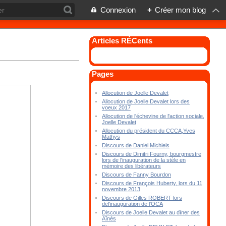
Connexion
+
Créer mon blog
Articles RÉCents
Pages
Allocution de Joelle Devalet
Allocution de Joelle Devalet lors des
voeux 2017
Allocution de l'échevine de l'action sociale,
Joelle Devalet
Allocution du président du CCCA,Yves
Mathys
Discours de Daniel Michiels
Discours de Dimitri Fourny, bourgmestre
lors de l'inauguration de la stèle en
mémoire des libérateurs
Discours de Fanny Bourdon
Discours de François Huberty, lors du 11
novembre 2013
Discours de Gilles ROBERT lors
del'inauguration de l'OCA
Discours de Joelle Devalet au dîner des
Aînés