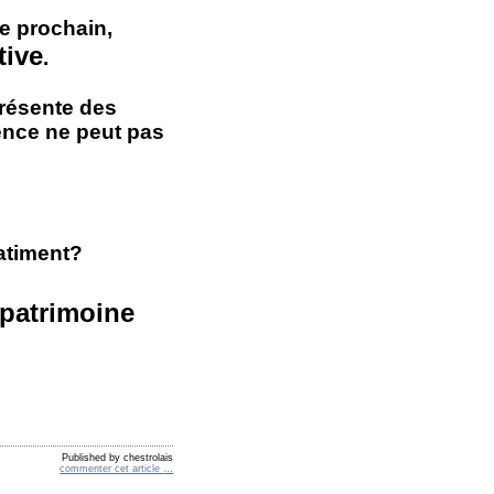
re prochain,
tive
.
présente des
ence ne peut pas
batiment?
 patrimoine
Published by chestrolais
commenter cet article
…