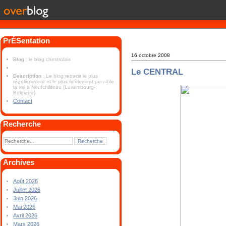
PrÉSentation
16 octobre 2008
Blog
: le blog chestrolais
Le CENTRAL
Description
: Le blog retrace le plus
régulièrement et le plus fidèlement possible
la vie à Neufchâteau (Luxembourg-
Belgique).
Contact
Recherche
Archives
Août 2026
Juillet 2026
Juin 2026
Mai 2026
Avril 2026
Mars 2026