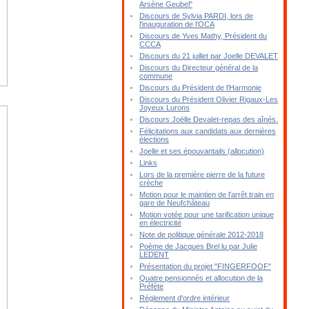
Arsène Geubel"
Discours de Sylvia PARDI, lors de
l'inauguration de l'OCA
Discours de Yves Mathy, Président du
CCCA
Discours du 21 juillet par Joelle DEVALET
Discours du Directeur général de la
commune
Discours du Président de l'Harmonie
Discours du Président Olivier Rigaux-Les
Joyeux Lurons
Discours Joëlle Devalet-repas des aînés.
Félicitations aux candidats aux dernières
élections
Joelle et ses épouvantails (allocution)
Links
Lors de la première pierre de la future
crèche
Motion pour le maintien de l'arrêt train en
gare de Neufchâteau
Motion votée pour une tarification unique
en électricité
Note de politique générale 2012-2018
Poème de Jacques Brel lu par Julie
LEDENT
Présentation du projet "FINGERFOOF"
Quatre pensionnés et allocution de la
Préfète
Réglement d'ordre intérieur