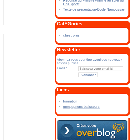
Réponse du Ministre Antoine au sujet du
Hall Sportif
Texte de présentation-Ecole Namoussart
CatÉGories
chestrolais
Newsletter
Abonnez-vous pour être averti des nouveaux
articles publiés.
Email
Liens
formation
compagnons batisseurs