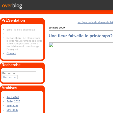
PrÉSentation
<< Spectacle de danse de l'
29 mars 2009
Blog
: le blog chestrolais
Une fleur fait-elle le printemps?
Description
: Le blog retrace
le plus régulièrement et le plus
fidèlement possible la vie à
Neufchâteau (Luxembourg-
Belgique).
Contact
Recherche
Archives
Août 2026
Juillet 2026
Juin 2026
Mai 2026