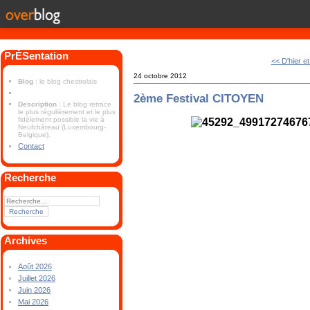
PrÉSentation
<< D'hier et
24 octobre 2012
Blog
: le blog chestrolais
2ème Festival CITOYEN
Description
: Le blog retrace
le plus régulièrement et le plus
fidèlement possible la vie à
Neufchâteau (Luxembourg-
Belgique).
Contact
Recherche
Archives
Août 2026
Juillet 2026
Juin 2026
Mai 2026