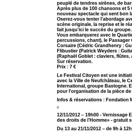
peuplé de tendres sirènes, de bar
Après plus de 100 chansons et 5 
nouveau spectacle qui sent bon la 
Oserez-vous tenter l'abordage a
scène originale, la reprise et le
fait jusqu'ici le succès du groupe.
Vous embarquerez avec le Quartie
percussions, chant), le Passager C
Corsaire (Cédric Grandhenry : Guit
Flibustier (Patrick Weyders : Gui
(Raphaël Goblet : claviers, flûtes
Sur réservation.
Prix : 7 €
Le Festival Citoyen est une initiat
avec la Ville de Neufchâteau, le 
International, groupe Bastogne. E
pour l'organisation de la pièce de 
Infos & réservations : Fondation 
D
12/11/2012 – 19h00 - Vernissage E
des droits de l’Homme» - gratuit 
Du 13 au 21/11/2012 – de 9h à 12h 