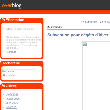
PrÉSentation
<< Subvention "La fontai
29 avril 2009
Blog
: le blog chestrolais
Subvention pour dégâts d'hiver
Description
: Le blog retrace
le plus régulièrement et le plus
fidèlement possible la vie à
Neufchâteau (Luxembourg-
Belgique).
Contact
Recherche
Archives
Août 2026
Juillet 2026
Juin 2026
Mai 2026