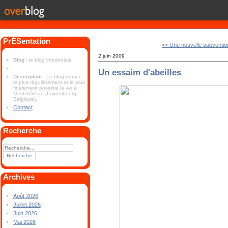
PrÉSentation
<< Une nouvelle subvention
2 juin 2009
Blog
: le blog chestrolais
Un essaim d'abeilles
Description
: Le blog retrace
le plus régulièrement et le plus
fidèlement possible la vie à
Neufchâteau (Luxembourg-
Belgique).
Contact
Recherche
Archives
Août 2026
Juillet 2026
Juin 2026
Mai 2026